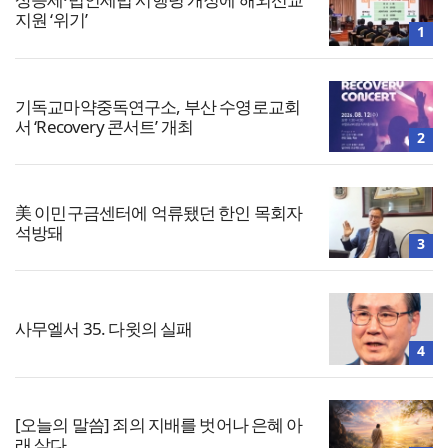
지원 ‘위기’
1
기독교마약중독연구소, 부산 수영로교회
서 ‘Recovery 콘서트’ 개최
2
美 이민구금센터에 억류됐던 한인 목회자
석방돼
3
사무엘서 35. 다윗의 실패
4
[오늘의 말씀] 죄의 지배를 벗어나 은혜 아
래 살다