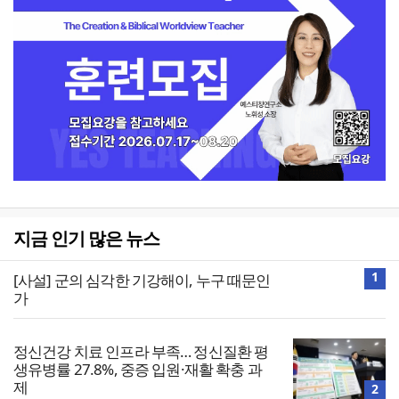
지금 인기 많은 뉴스
1
[사설] 군의 심각한 기강해이, 누구 때문인
가
정신건강 치료 인프라 부족… 정신질환 평
생유병률 27.8%, 중증 입원·재활 확충 과
제
2