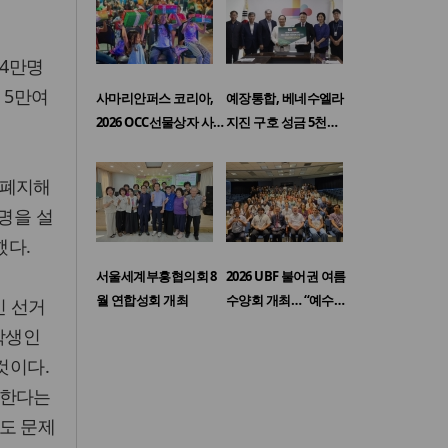
84만명
 5만여
사마리안퍼스 코리아,
예장통합, 베네수엘라
2026 OCC선물상자 사…
지진 구호 성금 5천…
 폐지해
명을 설
했다.
서울세계부흥협의회 8
2026 UBF 불어권 여름
월 연합성회 개최
수양회 개최… “예수…
인 선거
학생인
것이다.
 한다는
도 문제