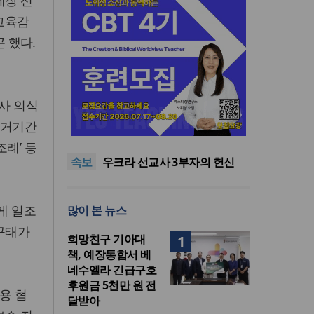
체장 선
 교육감
 했다.
사 의식
인도 마하라슈트라주 개종 금
선거기간
지법 시행… 기독교계 강력 반
올리벳대학교, 120만 평 리버사
발
이드 대학 캠퍼스 영구 사용 승
美 이민구금센터에 억류됐던
례’ 등
속보
인… 장기 개발 기반 확보
한인 목회자 석방돼
우크라 선교사 3부자의 헌신
“미사일 속에서도 복음은 전해
“미래 선교, 분쟁·빈곤 지역 출
진다”
신이 주도”
인도 마하라슈트라주 개종 금
게 일조
많이 본 뉴스
지법 시행… 기독교계 강력 반
올리벳대학교, 120만 평 리버사
발
이드 대학 캠퍼스 영구 사용 승
 구태가
희망친구 기아대
1
인… 장기 개발 기반 확보
책, 예장통합서 베
네수엘라 긴급구호
후원금 5천만 원 전
용 혐
달받아