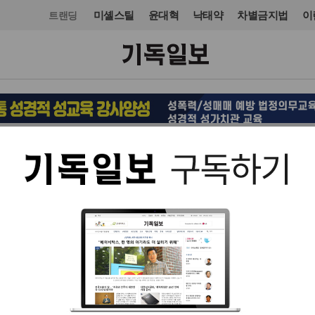
미셸스틸
윤대혁
낙태약
차별금지법
이
트랜딩
오피니언·칼럼
사설
입력 2024. 10. 18 06:59