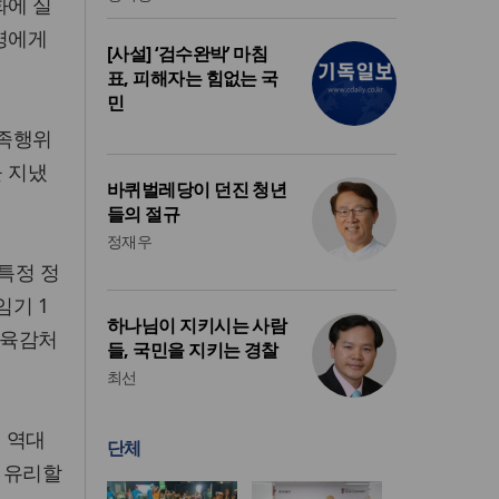
화에 실
진영에게
[사설] ‘검수완박’ 마침
표, 피해자는 힘없는 국
민
민족행위
 지냈
바퀴벌레당이 던진 청년
들의 절규
정재우
특정 정
임기 1
하나님이 지키시는 사람
교육감처
들, 국민을 지키는 경찰
최선
 역대
단체
 유리할