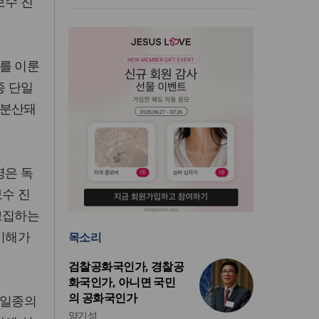
보수 진
를 이룬
종 단일
 분산돼
영은 독
보수 진
고집하는
 이해가
목소리
검찰공화국인가, 경찰공
화국인가, 아니면 국민
의 공화국인가
 일종의
양기성