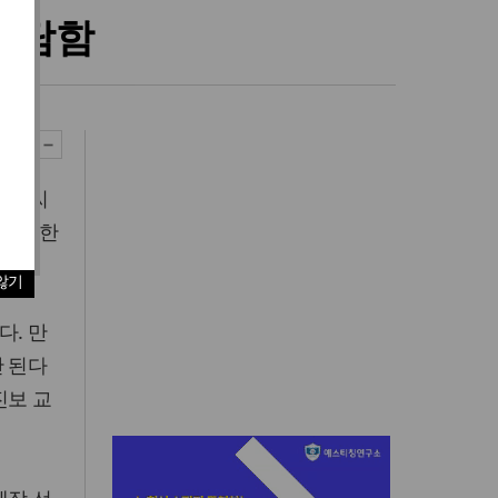
 참담함
 정 씨
걸 뜻한
않기
다. 만
안 된다
진보 교