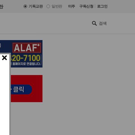
|
란
기독교판
일반판
미주
구독신청
로그인
×