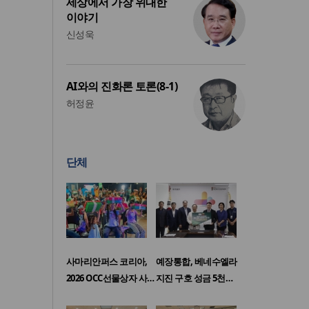
세상에서 가장 위대한
이야기
신성욱
AI와의 진화론 토론(8-1)
허정윤
단체
사마리안퍼스 코리아,
예장통합, 베네수엘라
2026 OCC선물상자 사…
지진 구호 성금 5천…