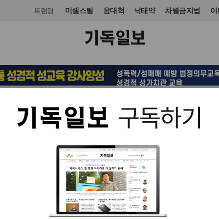
미셸스틸
윤대혁
낙태약
차별금지법
이
트랜딩
사회
입력 2023. 09. 07 06:55