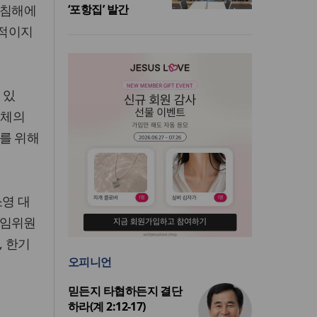
 침해에
‘포항집’ 발간
체적이지
 있
주체의
를 위해
소영 대
상임위원
, 한기
오피니언
믿든지 타협하든지 결단
하라(계 2:12-17)