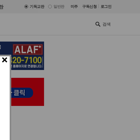
|
란
기독교판
일반판
미주
구독신청
로그인
×