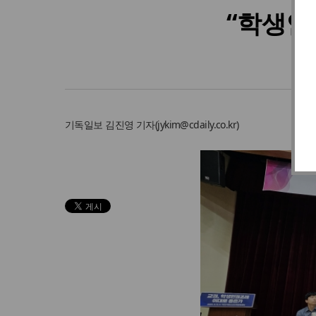
“학생인
기독일보
김진영 기자
(
jykim@cdaily.co.kr
)