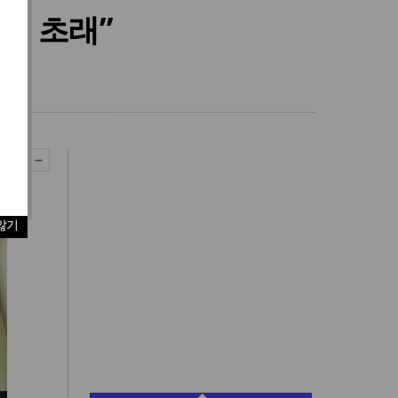
축 초래”
않기