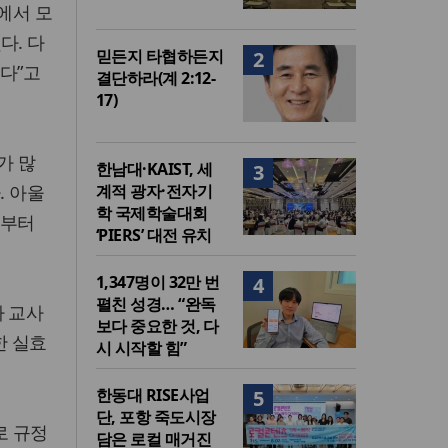
에서 모
다. 다
믿든지 타협하든지
2
다”고
결단하라(계 2:12-
17)
가 많
한남대·KAIST, 세
3
. 아울
계적 광자·전자기
학 국제학술대회
간부터
‘PIERS’ 대전 유치
1,347명이 32만 번
4
펼친 성경… “완독
나 교사
보다 중요한 것, 다
한 실효
시 시작할 힘”
한동대 RISE사업
5
단, 포항 죽도시장
로 규정
담은 로컬 매거진