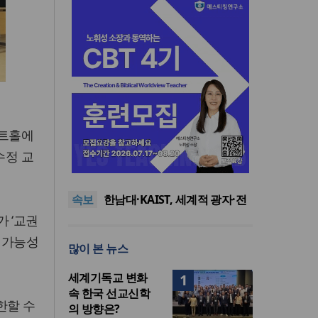
마트홀에
느헤미야 연합기도회, ‘왕의 기
수정 교
도’로 나라·한국교회·다음세대
세기총 “자유를 지키며 하나 된
위해 합심
희망의 미래를 향하여”
한동대 RISE사업단, 포항 죽도
속보
시장 담은 로컬 매거진 ‘포항집’
한남대·KAIST, 세계적 광자·전
발간
자기학 국제학술대회 ‘PIERS’
세계기독교 변화 속 한국 선교
 ‘교권
대전 유치
신학의 방향은?
느헤미야 연합기도회, ‘왕의 기
 가능성
많이 본 뉴스
도’로 나라·한국교회·다음세대
세기총 “자유를 지키며 하나 된
위해 합심
희망의 미래를 향하여”
세계기독교 변화
1
속 한국 선교신학
한할 수
의 방향은?