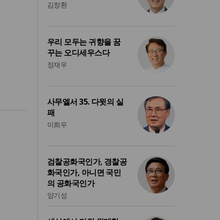
김창환
우리 모두는 귀향을 꿈
꾸는 오디세우스다
정재우
사무엘서 35. 다윗의 실
패
이희우
검찰공화국인가, 경찰공
화국인가, 아니면 국민
의 공화국인가
양기성