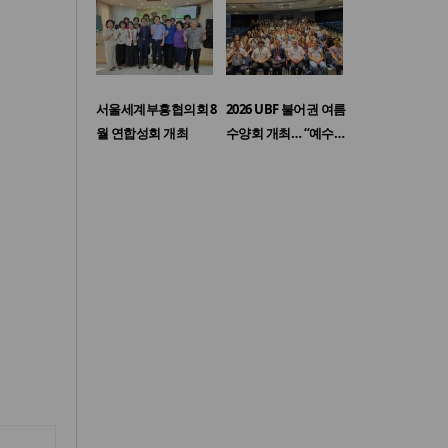
서울세계부흥협의회 8
2026 UBF 불어권 여름
월 연합성회 개최
수양회 개최… “예수…