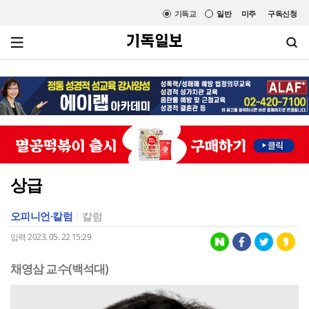
기독교
일반
미주
구독신청
상급
오피니언·칼럼
칼럼
입력 2023. 05. 22 15:29
채영삼 교수(백석대)