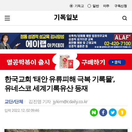
기독교
일반
미주
구독신청
한국교회 ‘태안 유류피해 극복 기록물’,
유네스코 세계기록유산 등재
교단/단체
김진영 기자
jykim@cdaily.co.kr
입력 2022. 12. 02 09:46