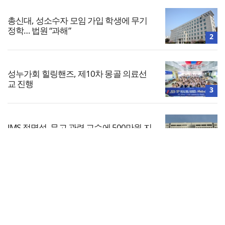
총신대, 성소수자 모임 가입 학생에 무기
정학… 법원 “과해”
2
성누가회 힐링핸즈, 제10차 몽골 의료선
교 진행
3
JMS 정명석, 무고 관련 교수에 500만원 지
급 불응
4
전체보기
“광복절 맞아 자유 지키고 다음세대 위해
기도하자”
교회일반
5
교회