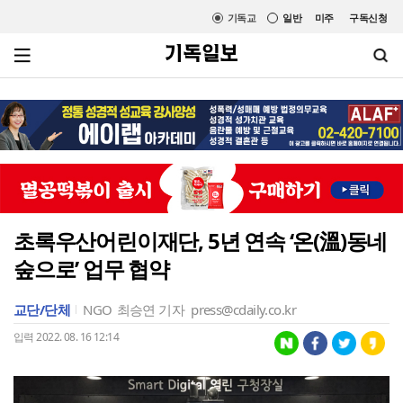
기독교
일반
미주
구독신청
초록우산어린이재단, 5년 연속 ‘온(溫)동네
숲으로’ 업무 협약
교단/단체
NGO
최승연 기자
press@cdaily.co.kr
입력 2022. 08. 16 12:14