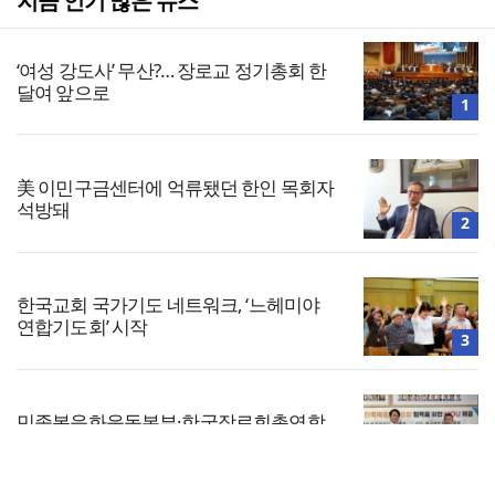
지금 인기 많은 뉴스
‘여성 강도사’ 무산?… 장로교 정기총회 한
달여 앞으로
1
美 이민구금센터에 억류됐던 한인 목회자
석방돼
2
한국교회 국가기도 네트워크, ‘느헤미야
연합기도회’ 시작
3
민족복음화운동본부·한국장로회총연합
회, 2027 대성회 위해 협력
4