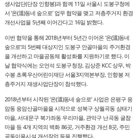
생사업단(단장 인향봉)과 함께 11일 서울시 도봉구청에
서 ‘온(溫)동네 숲으로’ 업무 협약을 맺고 저층주거지 환경
개선사업을 5년째 이어간다고 16일 밝혔다.
이번 협약을 통해 2018년부터 5년간 이어온 ‘온(溫)동네
숲으로’의 5번째 대상지인 도봉구 안골마을의 주거환경
을 개선하고 마을공동체 활성화를 지원하기로 했다. 이
날 협약식에는 오언석 도봉구청장, 김상준 KCC 상무, 박
수봉 초록우산어린이재단 서울3지역본부장, 인향봉 저
층주거지 재생사업단장이 참석했다.
2018년부터 시작된 ‘온(溫)동네 숲으로’ 사업은 은평구 응
암동 응암산골마을을 시작으로 성북구 상월곡동 삼태기
마을, 서대문구 북가좌동 우리마을, 관악구 난곡동 굴참
마을 등 4개 지역의 벽화 86곳, 거주환경 개선 8곳, 주민
공동이용시설 개선작업 등을 진행했다.