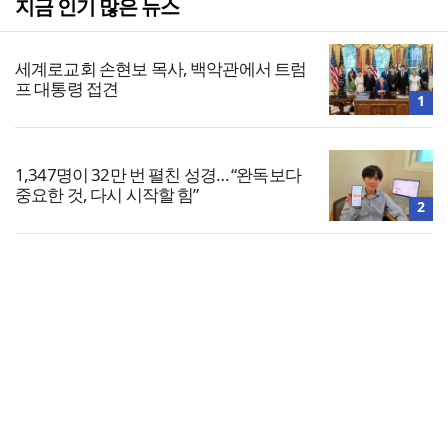
지금 인기 많은 뉴스
세계로교회 손현보 목사, 백악관에서 트럼
프 대통령 접견
1
1,347명이 32만 번 펼친 성경… “완독보다
중요한 것, 다시 시작할 힘”
2
평양대부흥 120주년 기념 전국대성회, 9
일 수원서 열려
3
전체보기
교회일반
느헤미야 연합기도회, ‘왕의 기도’로 나라·
한국교회·다음세대 위해 합심
교회
4