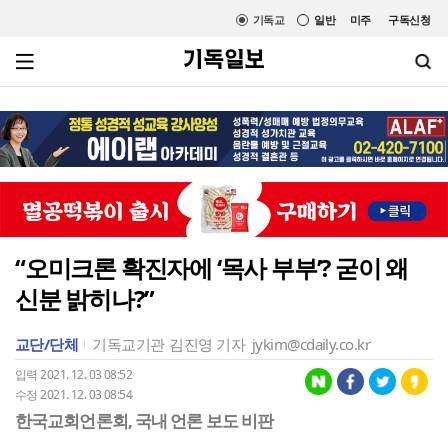
기독교
일반
미주
구독신청
“오미크론 확진자에 ‘목사 부부’? 굳이 왜
신분 밝히나?”
교단/단체
기독교기관
김진영 기자
jykim@cdaily.co.kr
입력 2021. 12. 03 08:52
수정 2021. 12. 03 08:54
한국교회언론회, 국내 언론 보도 비판