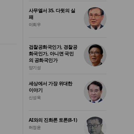
사무엘서 35. 다윗의 실
패
이희우
검찰공화국인가, 경찰공
화국인가, 아니면 국민
의 공화국인가
양기성
세상에서 가장 위대한
이야기
신성욱
AI와의 진화론 토론(8-1)
허정윤