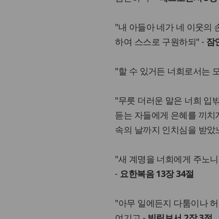
"내 아들아 네가 네 이웃의
하여 스스로 구원하되" -
잠언
"할 수 있거든 너희로서는 
"무릇 더러운 말은 너희 입
듣는 자들에게 은혜를 끼치게
속의 날까지 인치심을 받았느
"새 계명을 너희에게 주노니
-
요한복음 13장 34절
"아무 일에든지 다툼이나 허
여기고 -
빌립보서 2장 3절