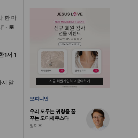
 한 마
" -
로
한1서 1
하지 말
오피니언
우리 모두는 귀향을 꿈
꾸는 오디세우스다
정재우