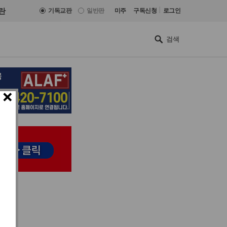
|
란
기독교판
일반판
미주
구독신청
로그인
×