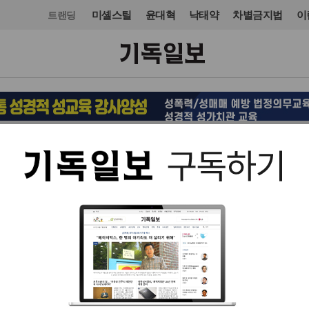
미셸스틸
윤대혁
낙태약
차별금지법
이
트랜딩
기독교 라이프
입력 2021. 11. 02 14:49