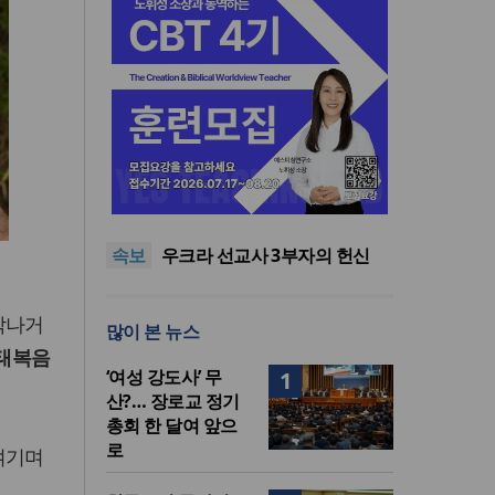
[최원호 목사의 영혼의 양식 63]
말씀은 같은데 왜 열매는 다를
美 이민구금센터에 억류됐던
까?
한인 목회자 석방돼
우크라 선교사 3부자의 헌신
속보
“미사일 속에서도 복음은 전해
“미래 선교, 분쟁·빈곤 지역 출
진다”
신이 주도”
인도 마하라슈트라주 개종 금
지법 시행… 기독교계 강력 반
[최원호 목사의 영혼의 양식 63]
각나거
많이 본 뉴스
발
말씀은 같은데 왜 열매는 다를
美 이민구금센터에 억류됐던
태복음
까?
한인 목회자 석방돼
‘여성 강도사’ 무
1
산?… 장로교 정기
총회 한 달여 앞으
로
여기며