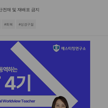
 무단전재 및 재배포 금지
#
회복
#
성경구절