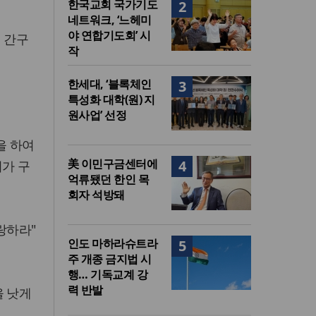
한국교회 국가기도
2
네트워크, ‘느헤미
야 연합기도회’ 시
 간구
작
한세대, ‘블록체인
3
특성화 대학(원) 지
원사업’ 선정
을 하여
美 이민구금센터에
4
희가 구
억류됐던 한인 목
회자 석방돼
랑하라"
인도 마하라슈트라
5
주 개종 금지법 시
행… 기독교계 강
력 반발
을 낫게