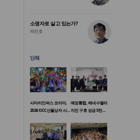
소명자로 살고 있는가?
박진호
단체
사마리안퍼스 코리아,
예장통합, 베네수엘라
2026 OCC선물상자 사…
지진 구호 성금 5천…