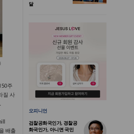
달
를
150주
라질 사
.
오피니언
ll
검찰공화국인가, 경찰공
화국인가, 아니면 국민
문을 배출