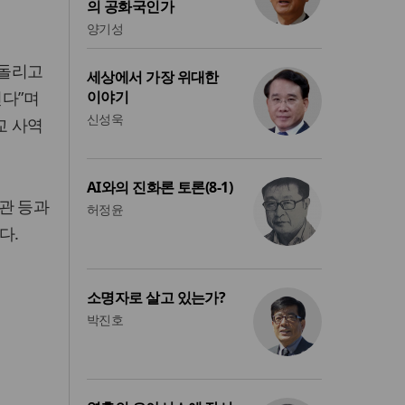
의 공화국인가
양기성
 돌리고
세상에서 가장 위대한
다”며
이야기
신성욱
교 사역
AI와의 진화론 토론(8-1)
장관 등과
허정윤
다.
소명자로 살고 있는가?
박진호