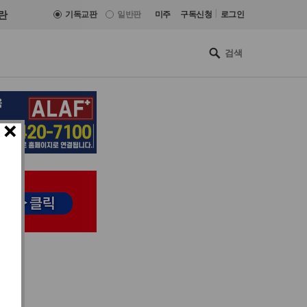
|
란
기독교판
일반판
미주
구독신청
로그인
×