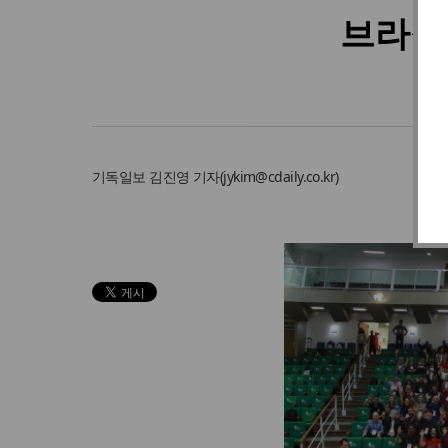
브라질
연인
기독일보
김진영 기자
(
jykim@cdaily.co.kr
)