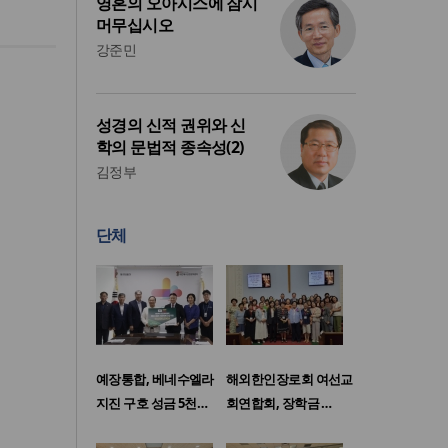
영혼의 오아시스에 잠시
머무십시오
강준민
성경의 신적 권위와 신
학의 문법적 종속성(2)
김정부
단체
예장통합, 베네수엘라
해외한인장로회 여선교
지진 구호 성금 5천…
회연합회, 장학금 …