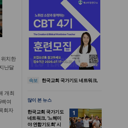
에 위치한
한기연 “전쟁을 부르는 정책을
중단하라”
정신건강 치료 인프라 부족…
 지난달
정신질환 평생유병률 27.8%,
대한민국 경찰을 품는 기도와
속보
중증 입원·재활 확충 과제
선교의 현장
한국교회 국가기도 네트워크,
‘느헤미야 연합기도회’ 시작
“기도로 시작한 스틸 美 대사,
해 개최
한미동맹의 가교 되어주길”
한기연 “전쟁을 부르는 정책을
많이 본 뉴스
중단하라”
정신건강 치료 인프라 부족…
5백여
정신질환 평생유병률 27.8%,
 목회자
한국교회 국가기도
1
중증 입원·재활 확충 과제
네트워크, ‘느헤미
야 연합기도회’ 시