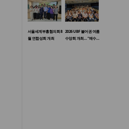
서울세계부흥협의회 8
2026 UBF 불어권 여름
월 연합성회 개최
수양회 개최… “예수…