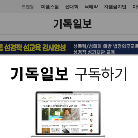
미셸스틸
윤대혁
낙태약
차별금지법
이
트랜딩
교단/단체
입력 2021. 11. 01 16:53