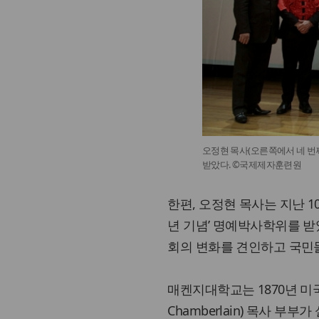
오정현 목사(오른쪽에서 네 번
받았다. ©국제제자훈련원
한편, 오정현 목사는 지난 1
년 기념’ 명예박사학위를 받
회의 변화를 견인하고 국민들
매켄지대학교는 1870년 미국 
Chamberlain) 목사 