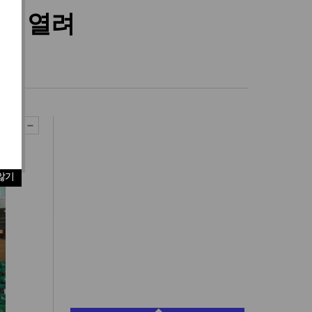
나 열려
사학위
않기