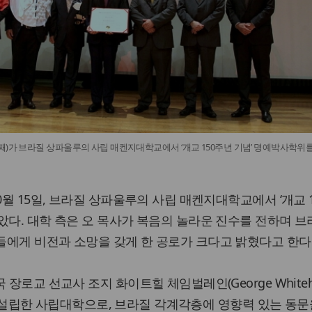
째)가 브라질 상파울루의 사립 매켄지대학교에서 ‘개교 150주년 기념’ 명예박사학위
0월 15일, 브라질 상파울루의 사립 매켄지대학교에서 ‘개교 
았다. 대학 측은 오 목사가 복음의 놀라운 진수를 전하며 브
에게 비전과 소망을 갖게 한 공로가 크다고 밝혔다고 한다
장로교 선교사 조지 화이트힐 체임벌레인(George Whitehi
부부가 설립한 사립대학으로, 브라질 각계각층에 영향력 있는 동