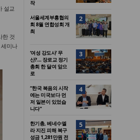
작
가 설교
서울세계부흥협의
2
회 8월 연합성회 개
최
사한 것
는 세미나
‘여성 강도사’ 무
3
산?… 장로교 정기
총회 한 달여 앞으
로
“한국 복음의 시작
4
에는 미국보다 먼
저 일본이 있었습
니다”
한기총, 베네수엘
5
라 지진 피해 복구
성금 1,281만원 전