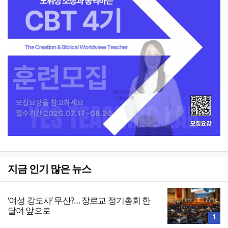
지금 인기 많은 뉴스
‘여성 강도사’ 무산?… 장로교 정기총회 한
달여 앞으로
1