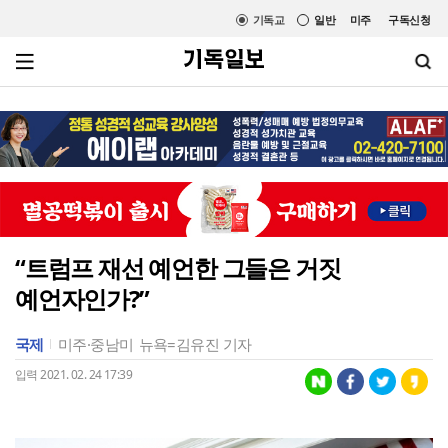
기독교
일반
미주
구독신청
“트럼프 재선 예언한 그들은 거짓
예언자인가?”
국제
미주·중남미
뉴욕=김유진 기자
입력 2021. 02. 24 17:39