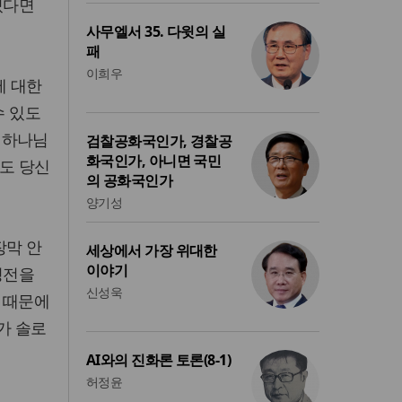
있다면
사무엘서 35. 다윗의 실
패
이희우
에 대한
수 있도
, 하나님
검찰공화국인가, 경찰공
화국인가, 아니면 국민
구도 당신
의 공화국인가
양기성
장막 안
세상에서 가장 위대한
이야기
성전을
신성욱
 때문에
가 솔로
AI와의 진화론 토론(8-1)
허정윤