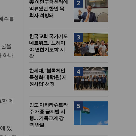
美 이민구금센터에
2
억류됐던 한인 목
회자 석방돼
 예수를
한국교회 국가기도
3
네트워크, ‘느헤미
 꿈을
야 연합기도회’ 시
가 하나
작
한세대, ‘블록체인
4
특성화 대학(원) 지
원사업’ 선정
요한 메
인도 마하라슈트라
5
주 개종 금지법 시
행… 기독교계 강
력 반발
소에 있