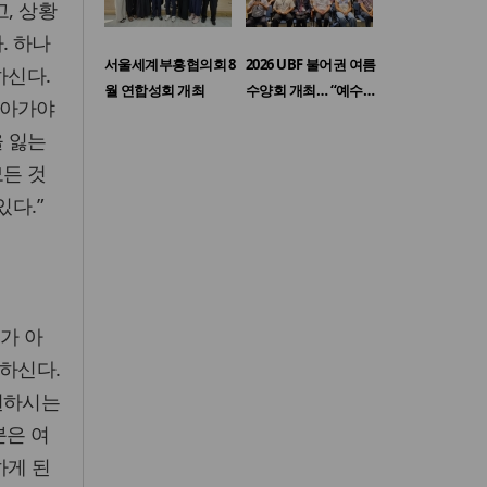
, 상황
. 하나
서울세계부흥협의회 8
2026 UBF 불어권 여름
하신다.
월 연합성회 개최
수양회 개최… “예수…
나아가야
을 잃는
모든 것
다.”
가 아
 하신다.
원하시는
분은 여
하게 된