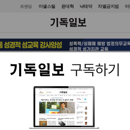
미셸스틸
윤대혁
낙태약
차별금지법
이
트랜딩
국제
미주·중남미
입력 2020. 10. 23 16:00