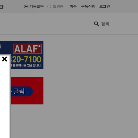
|
란
기독교판
일반판
미주
구독신청
로그인
×