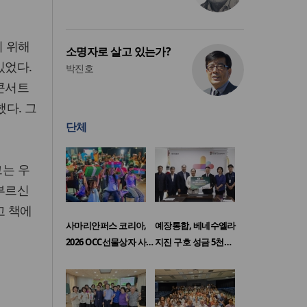
기 위해
소명자로 살고 있는가?
있었다.
박진호
 콘서트
했다. 그
단체
그는 우
 부르신
고 책에
사마리안퍼스 코리아,
예장통합, 베네수엘라
2026 OCC선물상자 사…
지진 구호 성금 5천…