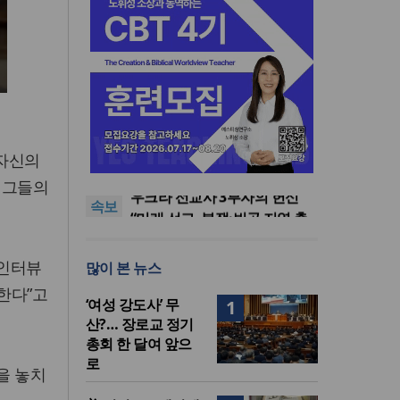
[최원호 목사의 영혼의 양식 63]
 자신의
말씀은 같은데 왜 열매는 다를
美 이민구금센터에 억류됐던
까?
한인 목회자 석방돼
우크라 선교사 3부자의 헌신
의 그들의
속보
“미사일 속에서도 복음은 전해
“미래 선교, 분쟁·빈곤 지역 출
진다”
신이 주도”
인도 마하라슈트라주 개종 금
지법 시행… 기독교계 강력 반
[최원호 목사의 영혼의 양식 63]
 인터뷰
많이 본 뉴스
발
말씀은 같은데 왜 열매는 다를
美 이민구금센터에 억류됐던
까?
한인 목회자 석방돼
한다”고
‘여성 강도사’ 무
1
산?… 장로교 정기
총회 한 달여 앞으
로
을 놓치