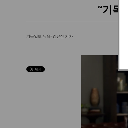
“기독
기독일보
뉴욕=김유진 기자