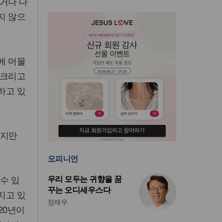
찾거나 다
지 않으
에 머물
웅크리고
하고 있
있지만
오피니언
우리 모두는 귀향을 꿈
수 있
꾸는 오디세우스다
지고 있
정재우
20년이