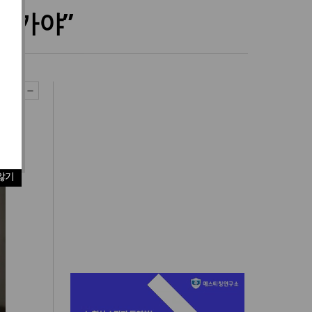
아가야”
않기