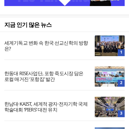
지금 인기 많은 뉴스
세계기독교 변화 속 한국 선교신학의 방향
은?
1
한동대 RISE사업단, 포항 죽도시장 담은
로컬 매거진 ‘포항집’ 발간
2
한남대·KAIST, 세계적 광자·전자기학 국제
학술대회 ‘PIERS’ 대전 유치
3