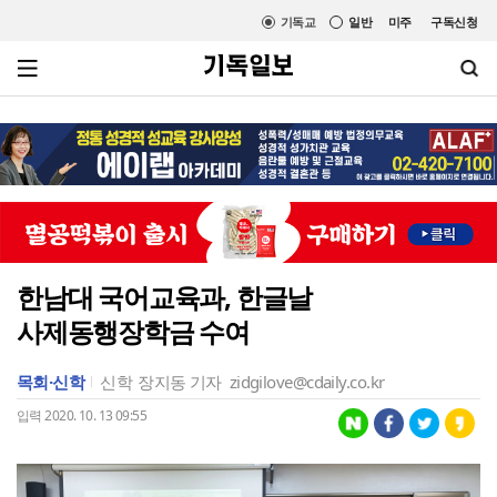
기독교
일반
미주
구독신청
한남대 국어교육과, 한글날
사제동행장학금 수여
목회·신학
신학
장지동 기자
zidgilove@cdaily.co.kr
입력 2020. 10. 13 09:55