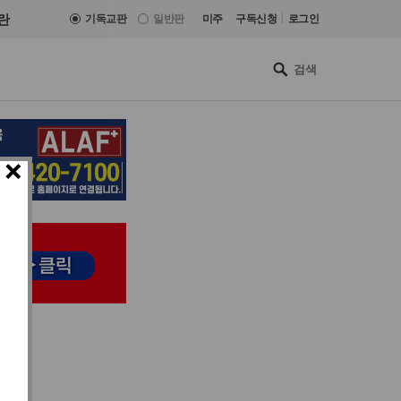
|
란
기독교판
일반판
미주
구독신청
로그인
×