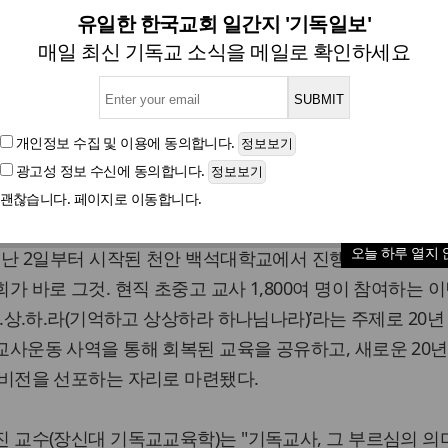
육에서 출애굽해 교육의 가나안
유일한 한국교회 일간지 '기독일보'
매일 최신 기독교 소식을 메일로 확인하세요
제10회 기독교사대회, 2~5일 천안 백석대학교에서 개
개인정보 수집 및 이용
에 동의합니다.
광고성 정보 수신
에 동의합니다.
글자크기
괜찮습니다. 페이지로 이동합니다.
일보 이수민 기자] 기독교사들이 한데 모여 대규모 대회를 
오늘 하루 열지 
지난 2일부터 시작된 천안 백석대학교에서 진행 중인 제10회
가 바로 그것. 현직 초중고 교사 1,800여 명이 참여하는 
기.상.하.라(기억하고 상상하라 하나님나라)’라는 주제로 20
사운동 사역을 통해 회복된 교육을 공유하고, 새로운 20년
 비전을 선포하는 자리로 마련됐다.
 교수(장신대 기독교교육학)는 "기독교사, 그 부르심의 의