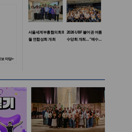
서울세계부흥협의회 8
2026 UBF 불어권 여름
월 연합성회 개최
수양회 개최… “예수…
보 마당>