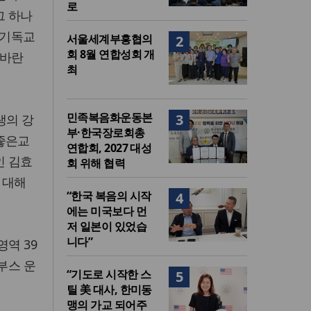
로
그 하나
 기독교
서울세계부흥협의
2
회 8월 연합성회 개
 바란
최
민족복음화운동본
3
생의 강
부·한국장로회총
좋은교
연합회, 2027 대성
인 김효
회 위해 협력
 대해
“한국 복음의 시작
4
에는 미국보다 먼
저 일본이 있었습
니다”
역 39
부스 운
“기도로 시작한 스
5
틸 美 대사, 한미동
맹의 가교 되어주