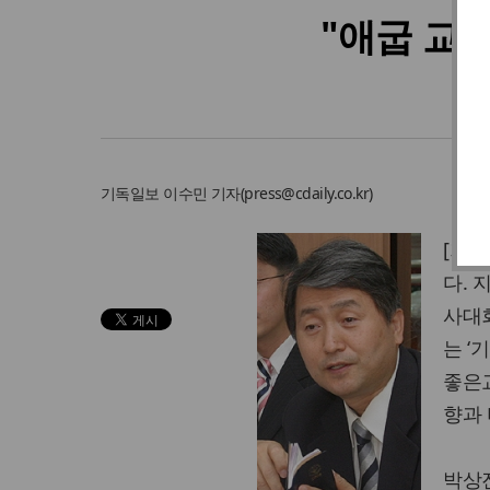
"애굽 교
기독일보
이수민 기자
(
press@cdaily.co.kr
)
[기독
다. 
사대회
는 ‘
좋은교
향과
박상진