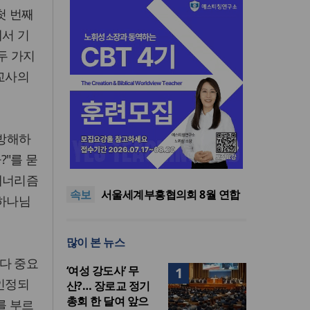
첫 번째
에서 기
두 가지
독교사의
 방해하
“한국 복음의 시작에는 미국보
"를 묻
다 먼저 일본이 있었습니다”
“기도로 시작한 스틸 美 대사,
한미동맹의 가교 되어주길”
한기연 “전쟁을 부르는 정책을
매너리즘
속보
중단하라”
서울세계부흥협의회 8월 연합
 하나님
성회 개최
민족복음화운동본부·한국장로
회총연합회, 2027 대성회 위해
“한국 복음의 시작에는 미국보
많이 본 뉴스
협력
다 먼저 일본이 있었습니다”
“기도로 시작한 스틸 美 대사,
한미동맹의 가교 되어주길”
다 중요
‘여성 강도사’ 무
1
인정되
산?… 장로교 정기
총회 한 달여 앞으
를 부르