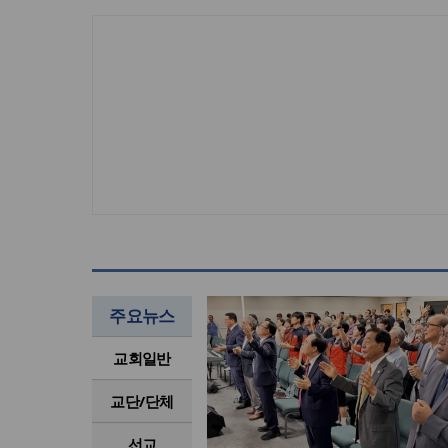
주요뉴스
교회일반
교단/단체
선교