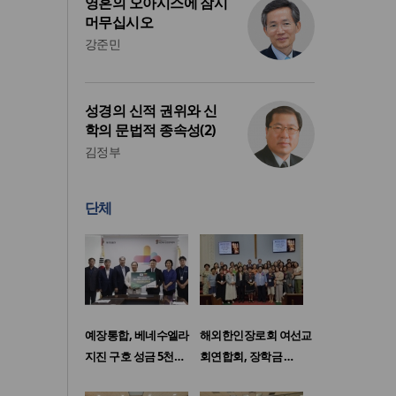
영혼의 오아시스에 잠시
머무십시오
강준민
성경의 신적 권위와 신
학의 문법적 종속성(2)
김정부
단체
예장통합, 베네수엘라
해외한인장로회 여선교
지진 구호 성금 5천…
회연합회, 장학금 …