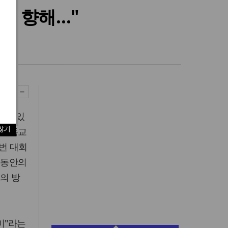
을 향해…"
최
갖고 있
않기
 기독교
이번 대회
년 동안의
의 방
미"라는