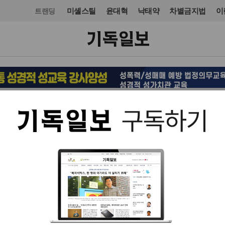
미셸스틸
윤대혁
낙태약
차별금지법
이
트랜딩
교회일반
입력 2016. 08. 03 07:01