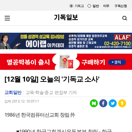
기독교
일반
미주
구독신청
[12월 10일] 오늘의 '기독교 소사'
교회일반
교육·학술·종교
편집부 기자
입력 2013. 12. 10 07:11
1986년 한국컴퓨터선교회 창립 外
■1990년 한국교회갱신운동본부 창립 - 한국