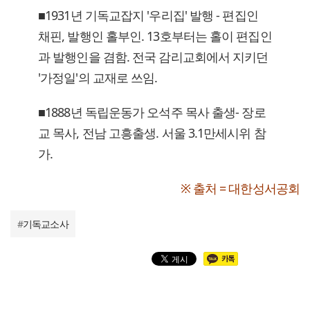
■1931년 기독교잡지 '우리집' 발행 - 편집인
채핀, 발행인 홀부인. 13호부터는 홀이 편집인
과 발행인을 겸함. 전국 감리교회에서 지키던
'가정일'의 교재로 쓰임.
■1888년 독립운동가 오석주 목사 출생- 장로
교 목사, 전남 고흥출생. 서울 3.1만세시위 참
가.
※ 출처 = 대한성서공회
#
기독교소사