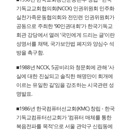
기독교교회협의회(NCCK) 인권위원회 민주화
실천가족운동협의회와 전민련 인권위원회가
공동으로 주최한 '90인권대회'가 한국기독교
회관 강당에서 열려 '국민에게 드리는 글'이란
성명서를 채택, 국가보안법 폐지와 양심수 석
방을 촉구함.
■1988년 NCCK, 5공비리와 청문회에 관해 '사
실에 대한 진실되고 솔직한 해명만이 회개에
이르는 유일한 길'임을 강조하는 시국관련 성
명발표.
■1986년 한국컴퓨터선교회(KMC) 창립 - 한국
기독교컴퓨터선교회가 '컴퓨터 매체를 통한
복음전파를 목적'으로 서울 관악구 신립동에