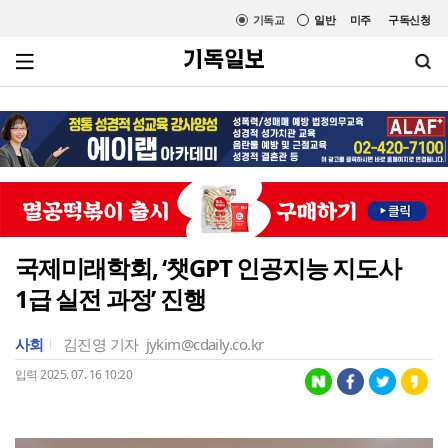
기독교
일반
미주
구독신청
국제미래학회, ‘챗GPT 인공지능 지도사
1급 실전 과정’ 진행
사회
김진영 기자
jykim@cdaily.co.kr
입력 2025. 07. 16 10:20