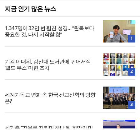
지금 인기 많은 뉴스
1,347명이 32만 번 펼친 성경… “완독보다
중요한 것, 다시 시작할 힘”
1
기감 이대위, 감신대 도서관에 퀴어서적
‘별도 부스’ 마련 조치
2
세계기독교 변화 속 한국 선교신학의 방향
은?
3
세기총 “자유를 지키며 하나 된 희망의 미
래를 향하여”
4