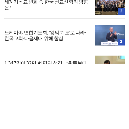
세계기독교 변화 속 한국 선교신학의 방향
은?
2
느헤미야 연합기도회, ‘왕의 기도’로 나라·
한국교회·다음세대 위해 합심
3
1,347명이 32만 번 펼친 성경… “완독보다
중요한 것, 다시 시작할 힘”
4
전체보기
기감 이대위, 감신대 도서관에 퀴어서적
‘별도 부스’ 마련 조치
교회일반
5
교회
교회언론
회사소개
개인정보처리방침
PC버전