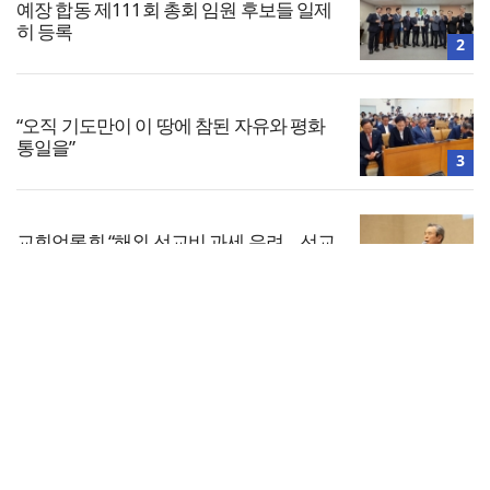
예장 합동 제111회 총회 임원 후보들 일제
히 등록
2
“오직 기도만이 이 땅에 참된 자유와 평화
통일을”
3
교회언론회 “해외 선교비 과세 우려… 선교
활동 위축 정책 철회해야”
4
전체보기
“하나님 나라의 출발점은 ‘회개’”
교회일반
5
교회
교회언론
회사소개
개인정보처리방침
PC버전