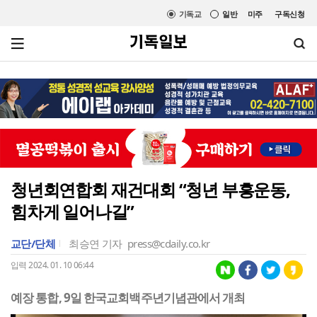
기독교
일반
미주
구독신청
청년회연합회 재건대회 “청년 부흥운동,
힘차게 일어나길”
교단/단체
최승연 기자
press@cdaily.co.kr
입력 2024. 01. 10 06:44
예장 통합, 9일 한국교회백주년기념관에서 개최