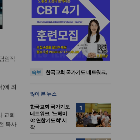
한기연 “전쟁을 부르는 정책을
중단하라”
정신건강 치료 인프라 부족…
 담임직
정신질환 평생유병률 27.8%,
대한민국 경찰을 품는 기도와
속보
중증 입원·재활 확충 과제
선교의 현장
한국교회 국가기도 네트워크,
‘느헤미야 연합기도회’ 시작
“기도로 시작한 스틸 美 대사,
터)에 최
한미동맹의 가교 되어주길”
한기연 “전쟁을 부르는 정책을
많이 본 뉴스
중단하라”
정신건강 치료 인프라 부족…
정신질환 평생유병률 27.8%,
한국교회 국가기도
1
중증 입원·재활 확충 과제
네트워크, ‘느헤미
과 교회
야 연합기도회’ 시
턴 목사
작