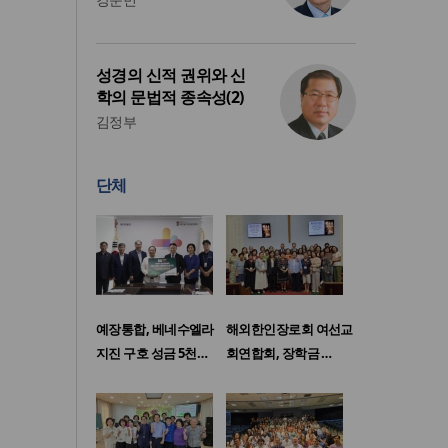
성경의 신적 권위와 신
학의 문법적 종속성(2)
김정부
단체
예장통합, 베네수엘라
해외한인장로회 여선교
지진 구호 성금 5천…
회연합회, 장학금 …