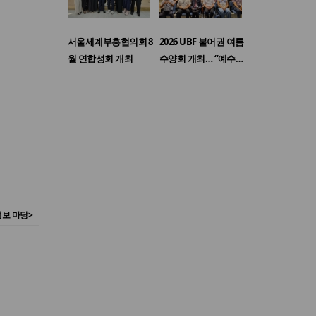
서울세계부흥협의회 8
2026 UBF 불어권 여름
월 연합성회 개최
수양회 개최… “예수…
보 마당>