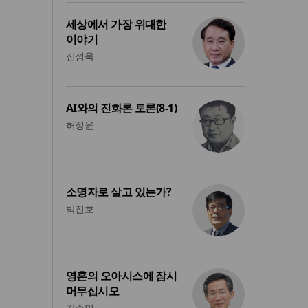
세상에서 가장 위대한
이야기
신성욱
AI와의 진화론 토론(8-1)
허정윤
소명자로 살고 있는가?
박진호
영혼의 오아시스에 잠시
머무십시오
강준민