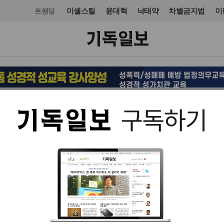
미셸스틸
윤대혁
낙태약
차별금지법
이
트랜딩
국제
입력 2023. 12. 12 10:17