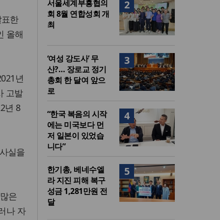
서울세계부흥협의
2
회 8월 연합성회 개
발표한
최
인 올해
‘여성 강도사’ 무
3
산?… 장로교 정기
021년
총회 한 달여 앞으
로
사 고발
2년 8
“한국 복음의 시작
4
에는 미국보다 먼
저 일본이 있었습
니다”
 사실을
한기총, 베네수엘
5
라 지진 피해 복구
성금 1,281만원 전
“많은
달
러나 자