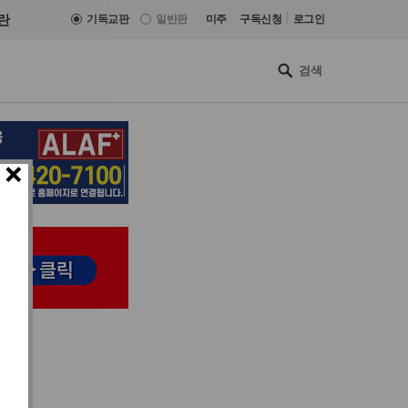
|
란
기독교판
일반판
미주
구독신청
로그인
×