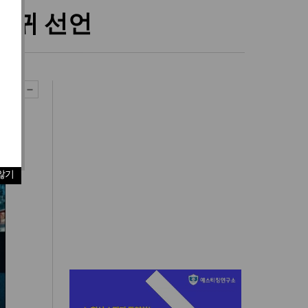
복귀 선언
않기