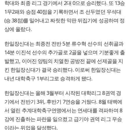
학대와 최종 리그 경기에서 2대 0으로 승리했다. 또 13승
1무2패와 승점 40점을 기록하면서 조 선두였던 우석대
(승 38점)를 밀어내고 짜릿한 막판 뒤집기에 성공하며 정
상에 올랐다.
한일장신대는 최종전 전반 5분 류수혁 선수의 선취골과
14분 이진석 선수의 추가골로 2골을 넣으며 기분좋게 출
발했고, 이어진 양팀의 치열한 공방전 끝에 선제골을 지
킨 한일장신대가 결국 승리했다. 이로써 한일장신대는
내년 대학축구 1부리그로 승격하게 됐다.
한일장신대는 올해 3월부터 시작된 대학리그 8권역 경
기에서 전반기 3위, 후반기 7연승을 거뒀다. 8월 태백에
서 열린 추계대학축구연맹에서는 연세대를 격파하며 8
강에 진출하는 파란을 일으켰고 급기야 권역 리그 우승
이라는 위업을 달성했다.