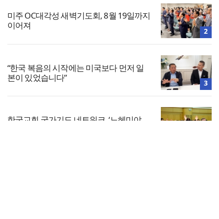
미주 OC대각성 새벽기도회, 8월 19일까지
이어져
2
“한국 복음의 시작에는 미국보다 먼저 일
본이 있었습니다”
3
한국교회 국가기도 네트워크, ‘느헤미야
연합기도회’ 시작
4
전체보기
대한민국 경찰을 품는 기도와 선교의 현장
교회일반
5
교회