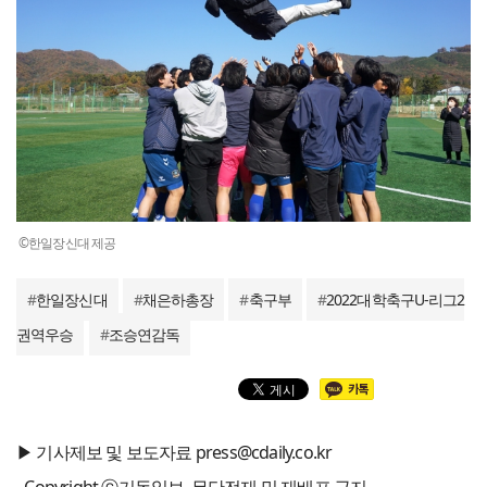
©한일장신대 제공
#
한일장신대
#
채은하총장
#
축구부
#
2022대학축구U-리그2
권역우승
#
조승연감독
▶ 기사제보 및 보도자료 press@cdaily.co.kr