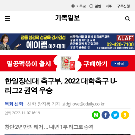
기독교
일반
미주
구독신청
한일장신대 축구부, 2022 대학축구 U-
리그2 권역 우승
목회·신학
신학
장지동 기자
zidgilove@cdaily.co.kr
입력 2022. 11. 07 16:19
창단 2년만의 쾌거 … 내년 1부 리그로 승격