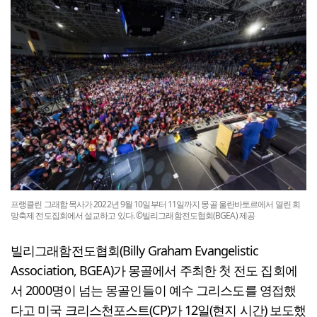
프랭클린 그래함 목사가 2022년 9월 10일부터 11일까지 몽골 울란바토르에서 열린 희
망축제 전도집회에서 설교하고 있다. ©빌리그래함전도협회(BGEA) 제공
빌리그래함전도협회(Billy Graham Evangelistic
Association, BGEA)가 몽골에서 주최한 첫 전도 집회에
서 2000명이 넘는 몽골인들이 예수 그리스도를 영접했
다고 미국 크리스천포스트(CP)가 12일(현지 시간) 보도했