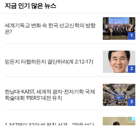
지금 인기 많은 뉴스
세계기독교 변화 속 한국 선교신학의 방향
은?
1
믿든지 타협하든지 결단하라(계 2:12-17)
2
한남대·KAIST, 세계적 광자·전자기학 국제
학술대회 ‘PIERS’ 대전 유치
3
1,347명이 32만 번 펼친 성경… “완독보다
중요한 것, 다시 시작할 힘”
4