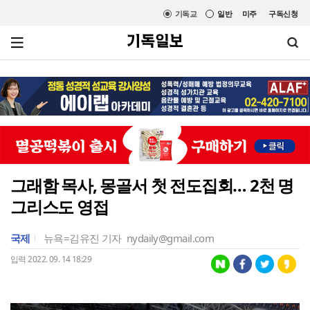
기독교
일반
미주
구독신청
그래함 목사, 몽골서 첫 전도집회… 2천 명
그리스도 영접
국제
뉴욕=김유진 기자
nydaily@gmail.com
입력 2022. 09. 14 18:29