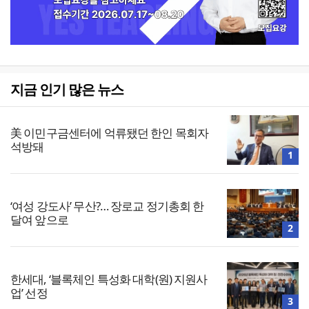
지금 인기 많은 뉴스
美 이민구금센터에 억류됐던 한인 목회자
석방돼
1
‘여성 강도사’ 무산?… 장로교 정기총회 한
달여 앞으로
2
한세대, ‘블록체인 특성화 대학(원) 지원사
업’ 선정
3