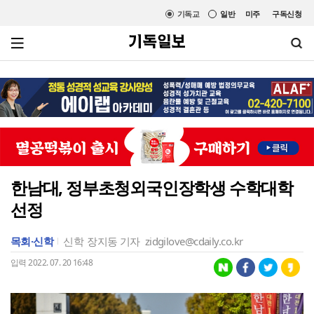
기독교
일반
미주
구독신청
한남대, 정부초청외국인장학생 수학대학
선정
목회·신학
신학
장지동 기자
zidgilove@cdaily.co.kr
입력 2022. 07. 20 16:48