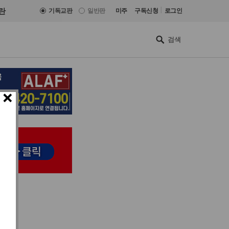
|
란
기독교판
일반판
미주
구독신청
로그인
×