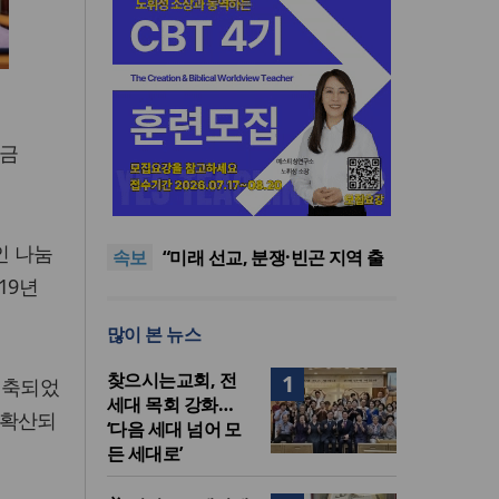
성금
[최원호 목사의 영혼의 양식 63]
말씀은 같은데 왜 열매는 다를
美 이민구금센터에 억류됐던
까?
한인 목회자 석방돼
우크라 선교사 3부자의 헌신
인 나눔
속보
“미사일 속에서도 복음은 전해
“미래 선교, 분쟁·빈곤 지역 출
진다”
신이 주도”
인도 마하라슈트라주 개종 금
19년
지법 시행… 기독교계 강력 반
[최원호 목사의 영혼의 양식 63]
많이 본 뉴스
발
말씀은 같은데 왜 열매는 다를
美 이민구금센터에 억류됐던
까?
한인 목회자 석방돼
찾으시는교회, 전
1
위축되었
세대 목회 강화…
 확산되
‘다음 세대 넘어 모
든 세대로’