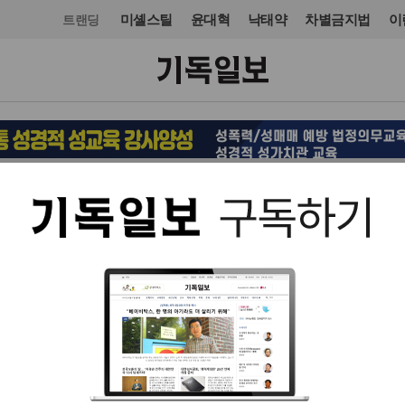
미셸스틸
윤대혁
낙태약
차별금지법
이
트랜딩
사회
입력 2021. 04. 15 16:18