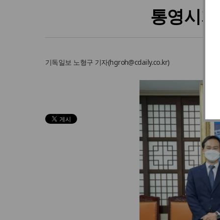
통영시기
기독일보
노형구 기자
(
hgroh@cdaily.co.kr
)