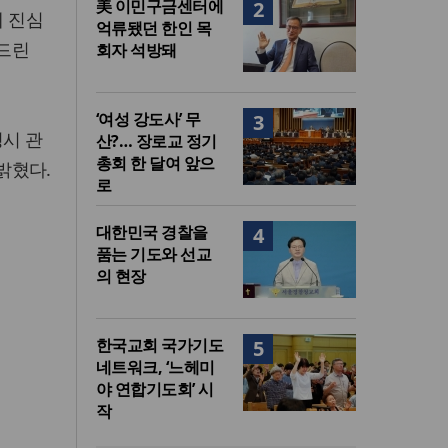
美 이민구금센터에
2
 진심
억류됐던 한인 목
드린
회자 석방돼
‘여성 강도사’ 무
3
영시 관
산?… 장로교 정기
총회 한 달여 앞으
밝혔다.
로
대한민국 경찰을
4
품는 기도와 선교
의 현장
한국교회 국가기도
5
네트워크, ‘느헤미
야 연합기도회’ 시
작