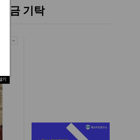
성금 기탁
않기