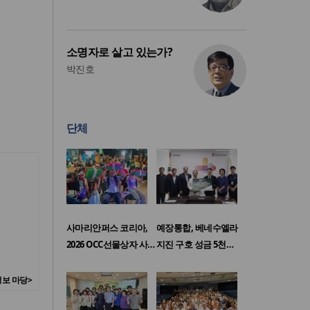
소명자로 살고 있는가?
박진호
단체
사마리안퍼스 코리아,
예장통합, 베네수엘라
2026 OCC선물상자 사…
지진 구호 성금 5천…
보 마당>