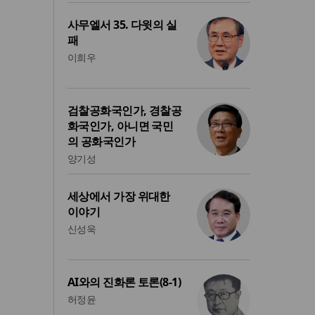
사무엘서 35. 다윗의 실
패
이희우
검찰공화국인가, 경찰공
화국인가, 아니면 국민
의 공화국인가
양기성
세상에서 가장 위대한
이야기
신성욱
AI와의 진화론 토론(8-1)
허정윤