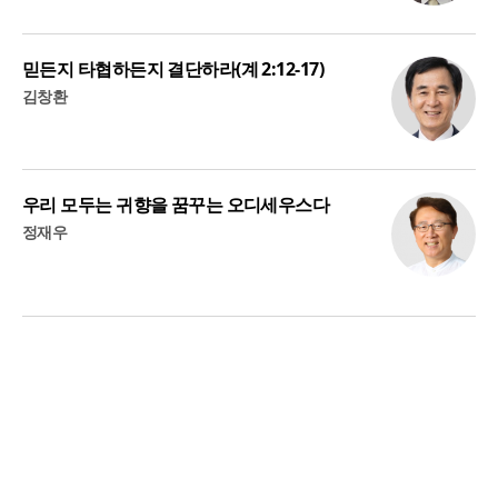
믿든지 타협하든지 결단하라(계 2:12-17)
김창환
우리 모두는 귀향을 꿈꾸는 오디세우스다
정재우