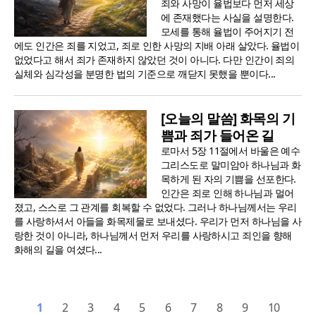
죄와 사망이 율법보다 먼저 세상
에 존재했다는 사실을 설명한다.
모세를 통해 율법이 주어지기 전
에도 인간은 죄를 지었고, 죄로 인한 사망의 지배 아래 살았다. 율법이
없었다고 해서 죄가 존재하지 않았던 것이 아니다. 다만 인간이 죄의
실체와 심각성을 분명한 법의 기준으로 깨닫지 못했을 뿐이다...
[오늘의 말씀] 화목의 기
쁨과 죄가 들어온 길
로마서 5장 11절에서 바울은 예수
그리스도로 말미암아 하나님과 화
목하게 된 자의 기쁨을 선포한다.
인간은 죄로 인해 하나님과 멀어
졌고, 스스로 그 관계를 회복할 수 없었다. 그러나 하나님께서는 우리
를 사랑하셔서 아들을 화목제물로 보내셨다. 우리가 먼저 하나님을 사
랑한 것이 아니라, 하나님께서 먼저 우리를 사랑하시고 죄인을 향해
화해의 길을 여셨다...
1
2
3
4
5
6
7
8
9
10