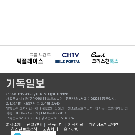
그룹 브랜드
© 2026 christiandaily.co.kr All rights reserved.
서울특별시 성북구 안암로 53 크로스빌딩 | 등록번호 : 서울 아02205ㅣ등록일자 :
2012.07.18ㅣ사업자번호: 204-81-20946
발행인(대표자) : 김규진 ㅣ 편집인 : 김진영 ㅣ청소년보호책임자 : 장지동 | 고충처리인: 장
지동 | TEL 02-739-8119 | FAX 02-6008-8119
구독문의 02-6085-8166 | 광고문의 010-2700-3297
회사소개
광고안내
구독신청
기사제보
개인정보취급방침
청소년보호정책
고충처리
윤리강령