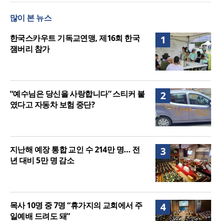
호세아서에 나타난 하나님의 사랑과 회복, 어떻게 설
많이 본 뉴스
교할 것인가?
[오늘의 말씀] 죄의 종에서 의의 종으로
할렐루야대회 둘째 날 집회 “상황 뛰어넘는 믿음”
한국스카우트 기독교연맹, 제16회 한국
1
잼버리 참가
“예수님은 당신을 사랑합니다” 스티커 붙
2
였다고 자동차 보험 중단?
지난해 예장 통합 교인 수 214만 명… 전
3
년 대비 5만 명 감소
목사 10명 중 7명 “휴가지의 교회에서 주
4
일예배 드려도 돼”