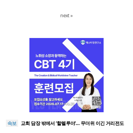
next »
[오늘의 말씀] 죄의 종에서 의의 종으로
할렐루야대회 둘째 날 집회 “상황 뛰어넘는 믿음”
속보
교회 담장 밖에서 ‘할렐루야’… 무더위 이긴 거리전도
열기
2026 할렐루야대회 개막 “복음으로 변화돼 세상으로”