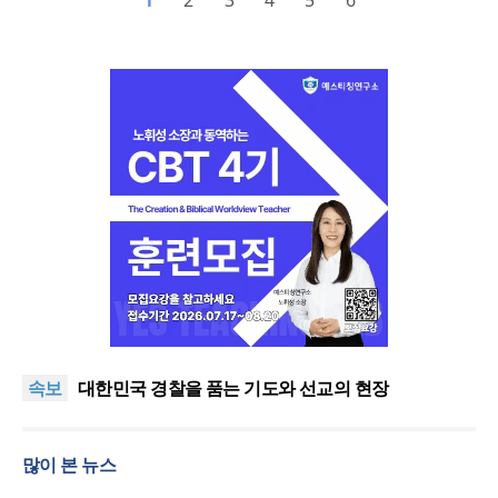
1
2
3
4
5
6
한기연 “전쟁을 부르는 정책을 중단하라”
정신건강 치료 인프라 부족… 정신질환 평생유병률
속보
27.8%, 중증 입원·재활 확충 과제
대한민국 경찰을 품는 기도와 선교의 현장
한국교회 국가기도 네트워크, ‘느헤미야 연합기도회’
시작
“기도로 시작한 스틸 美 대사, 한미동맹의 가교 되어
많이 본 뉴스
주길”
한기연 “전쟁을 부르는 정책을 중단하라”
정신건강 치료 인프라 부족… 정신질환 평생유병률