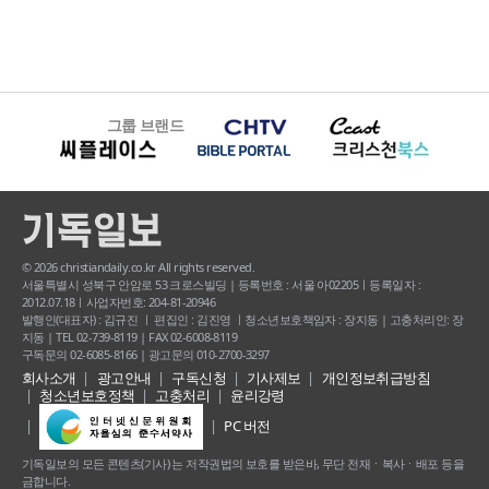
그룹 브랜드
© 2026 christiandaily.co.kr All rights reserved.
서울특별시 성북구 안암로 53 크로스빌딩 | 등록번호 : 서울 아02205ㅣ등록일자 :
2012.07.18ㅣ사업자번호: 204-81-20946
발행인(대표자) : 김규진 ㅣ 편집인 : 김진영 ㅣ청소년보호책임자 : 장지동 | 고충처리인: 장
지동 | TEL 02-739-8119 | FAX 02-6008-8119
구독문의 02-6085-8166 | 광고문의 010-2700-3297
회사소개
광고안내
구독신청
기사제보
개인정보취급방침
청소년보호정책
고충처리
윤리강령
PC 버전
기독일보의 모든 콘텐츠(기사) 는 저작권법의 보호를 받은바, 무단 전재ㆍ복사ㆍ배포 등을
금합니다.