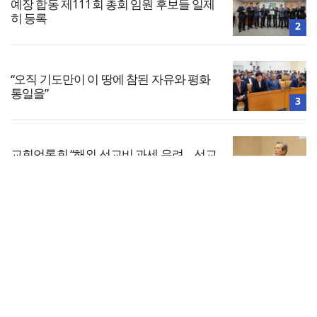
예장 합동 제111회 총회 임원 후보들 일제
히 등록
2
“오직 기도만이 이 땅에 참된 자유와 평화
통일을”
3
교회언론회 “해외 선교비 과세 우려… 선교
활동 위축 정책 철회해야”
4
전체보기
“하나님 나라의 출발점은 ‘회개’”
교회일반
5
교회
교회언론
회사소개
개인정보처리방침
PC버전