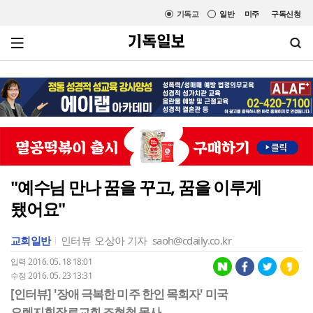
기독교
일반
미주
구독신청
"예수님 만나 꿈을 꾸고, 꿈을 이루게
됐어요"
교회일반
인터뷰
오상아 기자
saoh@cdaily.co.kr
입력 2016. 05. 18 18:01
수정 2016. 05. 23 13:31
[인터뷰] '장애 극복한 미주 한인 목회자' 미국
오렌지힐장로교회 조현철 목사