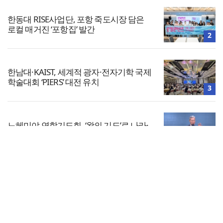
한동대 RISE사업단, 포항 죽도시장 담은
로컬 매거진 ‘포항집’ 발간
2
한남대·KAIST, 세계적 광자·전자기학 국제
학술대회 ‘PIERS’ 대전 유치
3
느헤미야 연합기도회, ‘왕의 기도’로 나라·
한국교회·다음세대 위해 합심
4
전체보기
1,347명이 32만 번 펼친 성경… “완독보다
중요한 것, 다시 시작할 힘”
교회일반
5
교회