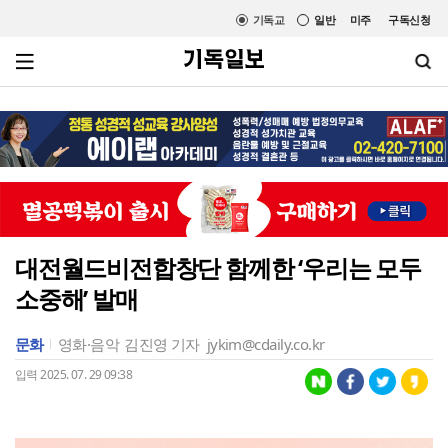
기독교
일반
미주
구독신청
대전월드비전합창단 함께한 ‘우리는 모두
소중해’ 발매
문화
영화·음악
김진영 기자
jykim@cdaily.co.kr
입력 2025. 07. 29 09:38