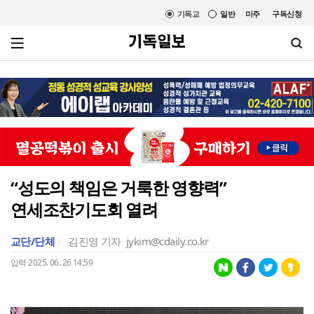
기독교
일반
미주
구독신청
“성도의 책임은 거룩한 영향력”
연세조찬기도회 열려
교단/단체
김진영 기자
jykim@cdaily.co.kr
입력 2025. 06. 26 14:59