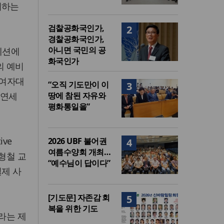
시하는
검찰공화국인가,
2
경찰공화국인가,
아니면 국민의 공
세션에
화국인가
의 예비
울여자대
“오직 기도만이 이
3
(연세
땅에 참된 자유와
평화통일을”
ve
2026 UBF 불어권
4
여름수양회 개최…
형철 교
“예수님이 답이다”
실제 사
[기도문] 자존감 회
5
복을 위한 기도
라는 제