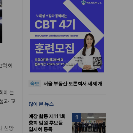
회
교진추, 2022 개정 통합과학 내
교학회
‘후성유전 해석 가능성’ 관련 청
단일종목 레버리지 ETF 거래
원
40.6%가 외국인…과다호가부
김정관 산업장관 “영업이익
속보
담금 도입 추진
N% 성과급 반대…반도체 성과
서울 부동산 토론회서 세제 개
재투자해야”
편 우려…“전월세 매물 줄고 주
“하나님 앞에서 광복의 은혜 기
수회에는
거 불안 커져”
억하고 책임 감당해야”
교진추, 2022 개정 통합과학 내
성과 교
많이 본 뉴스
‘후성유전 해석 가능성’ 관련 청
단일종목 레버리지 ETF 거래
원
40.6%가 외국인…과다호가부
예장 합동 제111회
1
담금 도입 추진
총회 임원 후보들
와 신앙
일제히 등록