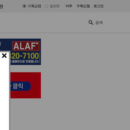
|
란
기독교판
일반판
미주
구독신청
로그인
×