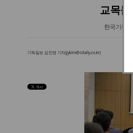
교목들,
한국기독교
기독일보
김진영 기자
(
jykim@cdaily.co.kr
)