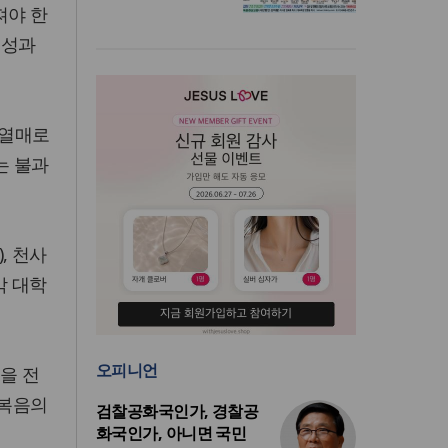
져야 한
체성과
 열매로
는 불과
, 천사
각 대학
오피니언
을 전
 복음의
검찰공화국인가, 경찰공
화국인가, 아니면 국민