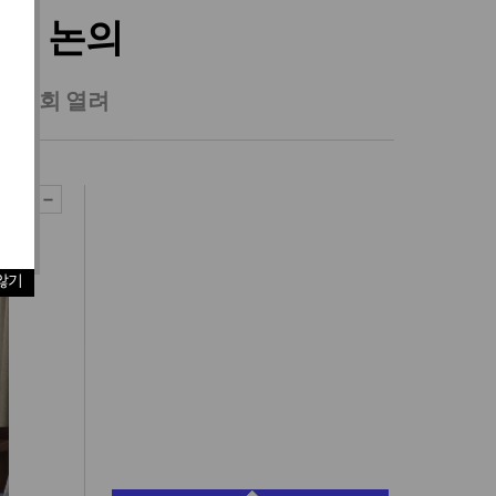
성’ 논의
술대회 열려
않기