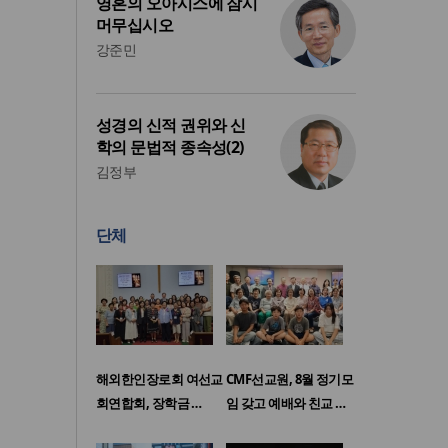
영혼의 오아시스에 잠시
머무십시오
강준민
성경의 신적 권위와 신
학의 문법적 종속성(2)
김정부
단체
해외한인장로회 여선교
CMF선교원, 8월 정기모
회연합회, 장학금 …
임 갖고 예배와 친교 …