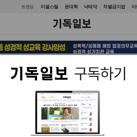
미셸스틸
윤대혁
낙태약
차별금지법
이
트랜딩
교단/단체
기독교기관
입력 2025. 06. 23 11:51