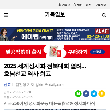
기독교
일반
미주
구독신청
2025 세계성시화 전북대회 열려…
호남선교 역사 회고
선교
김진영 기자
jykim@cdaily.co.kr
입력 2025. 06. 22 07:01
수정 2025. 06. 22 07:15
전국 250여 명 성시화운동 대표들 참석해 성시화 다짐