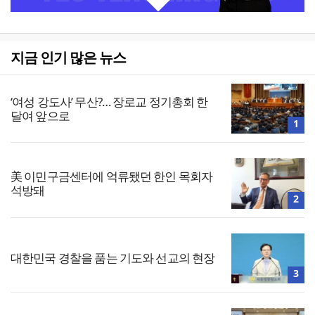
지금 인기 많은 뉴스
‘여성 강도사’ 무산?… 장로교 정기총회 한
달여 앞으로
1
美 이민구금센터에 억류됐던 한인 목회자
석방돼
2
대한민국 경찰을 품는 기도와 선교의 현장
3