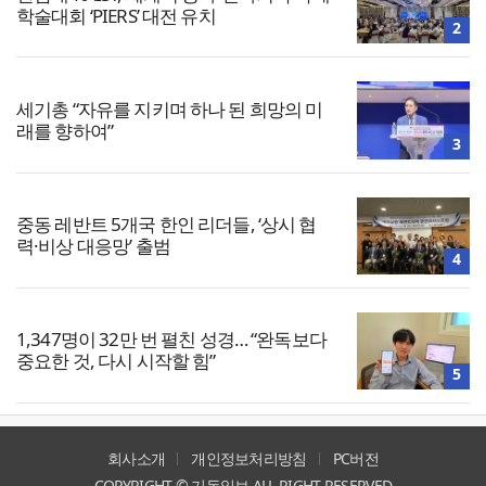
학술대회 ‘PIERS’ 대전 유치
2
세기총 “자유를 지키며 하나 된 희망의 미
래를 향하여”
3
중동 레반트 5개국 한인 리더들, ‘상시 협
력·비상 대응망’ 출범
4
1,347명이 32만 번 펼친 성경… “완독보다
중요한 것, 다시 시작할 힘”
5
회사소개
개인정보처리방침
PC버전
COPYRIGHT © 기독일보 ALL RIGHT RESERVED