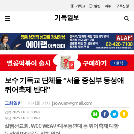
기독교
일반
미주
구독신청
보수 기독교 단체들 “서울 중심부 동성애
퀴어축제 반대”
교회일반
이지희 기자
jsowuen@gmail.com
입력 2025. 06. 18 13:48
수정 2025. 06. 18 13:49
샬롬선교회, WCC·WEA반대운동연대 등 퀴어축제 대항
동성애 반대운동 집회 열어