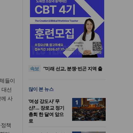
[최원호 목사의 영혼의 양식 63]
말씀은 같은데 왜 열매는 다를
美 이민구금센터에 억류됐던
까?
한인 목회자 석방돼
우크라 선교사 3부자의 헌신
속보
“미사일 속에서도 복음은 전해
“미래 선교, 분쟁·빈곤 지역 출
진다”
신이 주도”
인도 마하라슈트라주 개종 금
단체들이
지법 시행… 기독교계 강력 반
[최원호 목사의 영혼의 양식 63]
 대선
많이 본 뉴스
발
말씀은 같은데 왜 열매는 다를
美 이민구금센터에 억류됐던
까?
한인 목회자 석방돼
함께 사
‘여성 강도사’ 무
1
산?… 장로교 정기
총회 한 달여 앞으
로
육정책