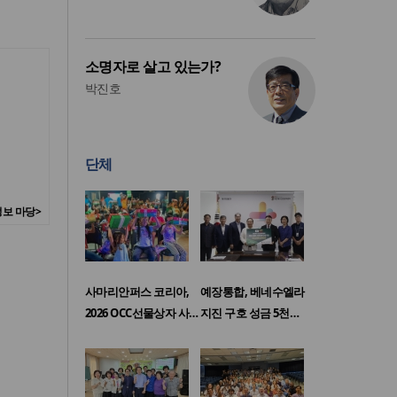
소명자로 살고 있는가?
박진호
단체
보 마당>
사마리안퍼스 코리아,
예장통합, 베네수엘라
2026 OCC선물상자 사…
지진 구호 성금 5천…