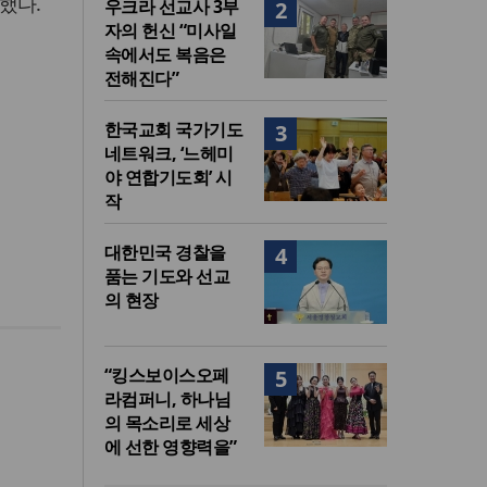
했다.
우크라 선교사 3부
2
자의 헌신 “미사일
속에서도 복음은
전해진다”
한국교회 국가기도
3
네트워크, ‘느헤미
야 연합기도회’ 시
작
대한민국 경찰을
4
품는 기도와 선교
의 현장
“킹스보이스오페
5
라컴퍼니, 하나님
의 목소리로 세상
에 선한 영향력을”