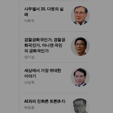
사무엘서 35. 다윗의 실
패
이희우
검찰공화국인가, 경찰공
화국인가, 아니면 국민
의 공화국인가
양기성
세상에서 가장 위대한
이야기
신성욱
AI와의 진화론 토론(8-1)
허정윤