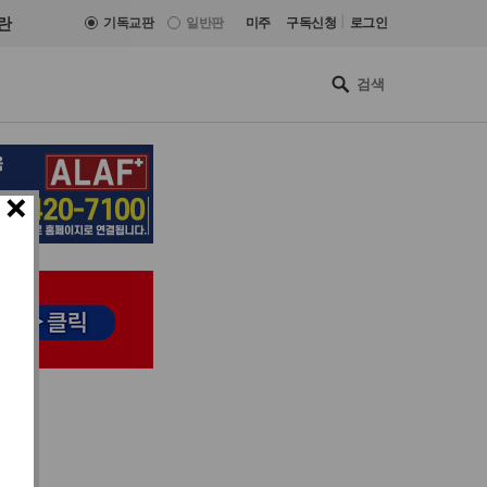
|
란
기독교판
일반판
미주
구독신청
로그인
×