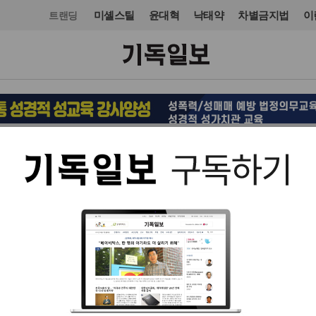
미셸스틸
윤대혁
낙태약
차별금지법
이
트랜딩
사회
입력 2025. 05. 19 21:52