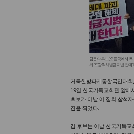
김문수 후보(오른쪽에서 두 
께 ‘포괄적차별금지법 반대’
거룩한방파제통합국민대회,
19일 한국기독교회관 앞에서
후보가 이날 이 집회 참석자
진을 찍었다.
김 후보는 이날 한국기독교