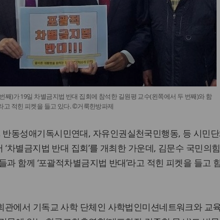
번째)가 19일 차별금지법 반대 집회에 참석한 길원평 교수(왼쪽에서 두 번째)와 함
라고 적힌 피켓을 들고 있다. ©거룩한방파제
 반동성애기독시민연대, 자유인권실천국민행동, 등 시민
 ‘차별금지법 반대 집회’를 개최한 가운데, 김문수 국민의힘
들과 함께 ‘포괄적차별금지법 반대’라고 적힌 피켓을 들고 
회관에서 기독교 사학 단체인 사학법인미션네트워크와 교