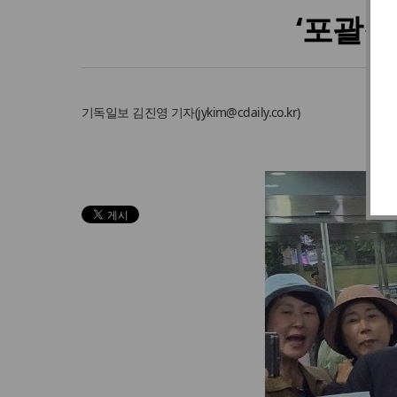
‘포괄적
기독일보
김진영 기자
(
jykim@cdaily.co.kr
)