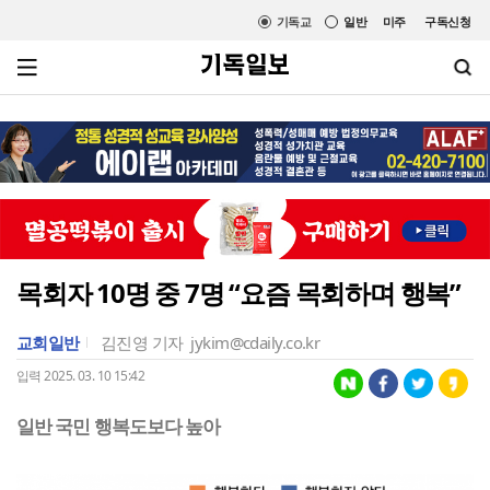
기독교
일반
미주
구독신청
목회자 10명 중 7명 “요즘 목회하며 행복”
교회일반
김진영 기자
jykim@cdaily.co.kr
입력 2025. 03. 10 15:42
일반 국민 행복도보다 높아