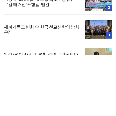
로컬 매거진 ‘포항집’ 발간
2
세계기독교 변화 속 한국 선교신학의 방향
은?
3
1,347명이 32만 번 펼친 성경… “완독보다
중요한 것, 다시 시작할 힘”
4
전체보기
한남대·KAIST, 세계적 광자·전자기학 국제
학술대회 ‘PIERS’ 대전 유치
교회일반
5
교회
교회언론
회사소개
개인정보처리방침
PC버전