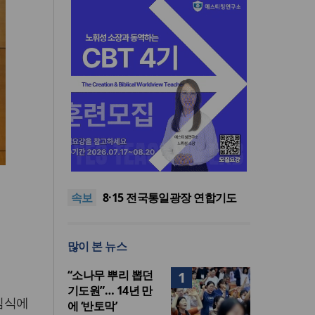
한동대 RISE사업단, 포항 죽도
시장 담은 로컬 매거진 ‘포항집’
“광복절 맞아 자유 지키고 다음
발간
세대 위해 기도하자”
8·15 전국통일광장 연합기도
속보
회, 대전서 열린다
공실(空室) 공화국
세기총 “자유를 지키며 하나 된
희망의 미래를 향하여”
한동대 RISE사업단, 포항 죽도
많이 본 뉴스
시장 담은 로컬 매거진 ‘포항집’
“광복절 맞아 자유 지키고 다음
발간
세대 위해 기도하자”
“소나무 뿌리 뽑던
1
기도원”… 14년 만
임식에
에 ‘반토막’