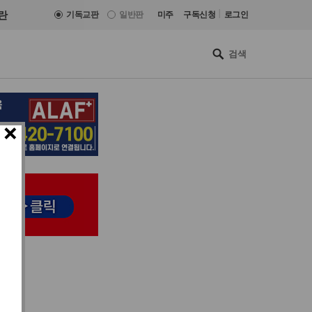
|
란
기독교판
일반판
미주
구독신청
로그인
×