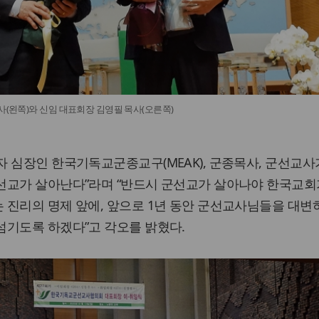
사(왼쪽)와 신임 대표회장 김영필 목사(오른쪽)
 심장인 한국기독교군종교구(MEAK), 군종목사, 군선교사
선교가 살아난다”라며 “반드시 군선교가 살아나야 한국교회
 진리의 명제 앞에, 앞으로 1년 동안 군선교사님들을 대변
섬기도록 하겠다”고 각오를 밝혔다.