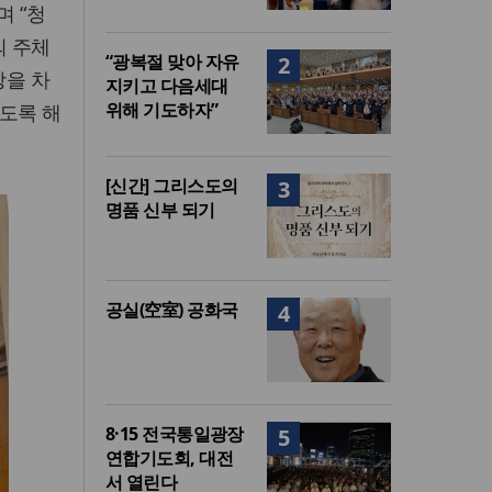
며 “청
의 주체
“광복절 맞아 자유
2
상을 차
지키고 다음세대
위해 기도하자”
도록 해
[신간] 그리스도의
3
명품 신부 되기
공실(空室) 공화국
4
8·15 전국통일광장
5
연합기도회, 대전
서 열린다