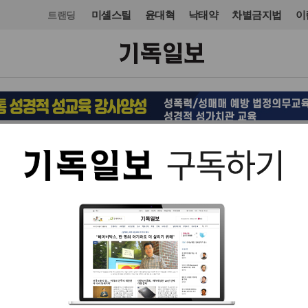
미셸스틸
윤대혁
낙태약
차별금지법
이
트랜딩
선교
입력 2025. 01. 15 16:51