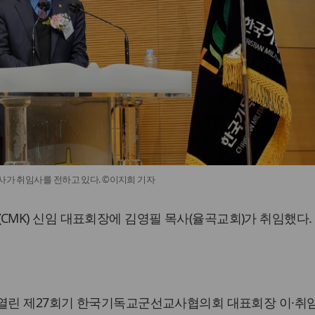
사가 취임사를 전하고 있다. ©이지희 기자
MK) 신임 대표회장에 김영필 목사(율곡교회)가 취임했다.
 열린 제27회기 한국기독교군선교사협의회 대표회장 이·취