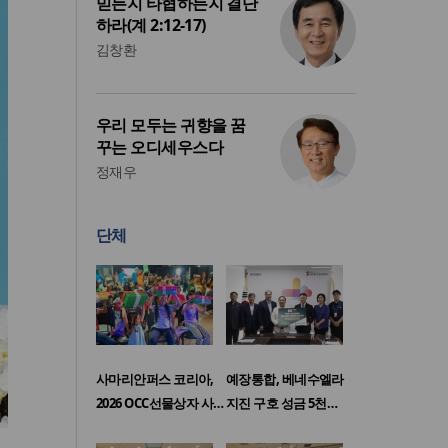
믿든지 타협하든지 결단
하라(계 2:12-17)
김창환
우리 모두는 귀향을 꿈
꾸는 오디세우스다
정재우
단체
사마리안퍼스 코리아,
예장통합, 베네수엘라
2026 OCC선물상자 사…
지진 구호 성금 5천…