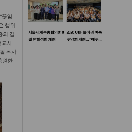
 “끊임
은 행위
서울세계부흥협의회 8
2026 UBF 불어권 여름
종의 길
월 연합성회 개최
수양회 개최… “예수…
선교사
필 목사
 축원한