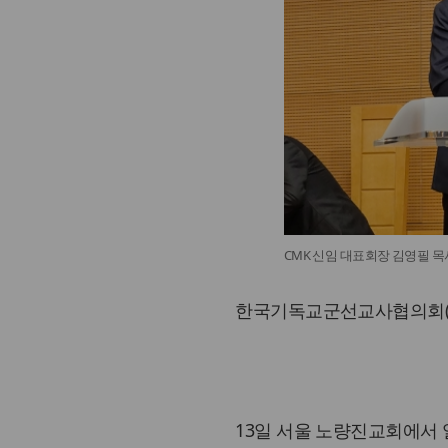
CMK 신임 대표회장 김영필 목
한국기독교군선교사협의회(C
13일 서울 노량진교회에서