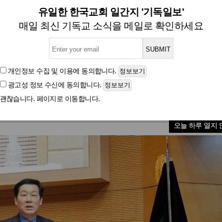
김영필 목사 취임 “군선교 살아
유일한 한국교회 일간지 '기독일보'
매일 최신 기독교 소식을 메일로 확인하세요
27회기 한국기독교군선교사협의회 대표회장 이·취임식’
개인정보 수집 및 이용
에 동의합니다.
광고성 정보 수신
에 동의합니다.
글자크기
괜찮습니다. 페이지로 이동합니다.
오늘 하루 열지 