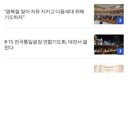
“광복절 맞아 자유 지키고 다음세대 위해
기도하자”
2
8·15 전국통일광장 연합기도회, 대전서 열
린다
3
[신간] 그리스도의 명품 신부 되기
4
전체보기
공실(空室) 공화국
교회일반
5
교회