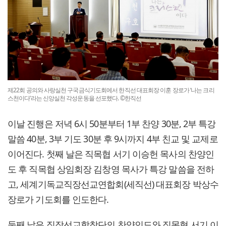
제22회 공의와 사랑실천 구국금식기도회에서 한직선 대표회장 이훈 장로가 ‘나는 크리
스천이다’라는 신앙실천 각성운동을 선포했다. ©한직선
이날 진행은 저녁 6시 50분부터 1부 찬양 30분, 2부 특강
말씀 40분, 3부 기도 30분 후 9시까지 4부 친교 및 교제로
이어진다. 첫째 날은 직목협 서기 이승헌 목사의 찬양인
도 후 직목협 상임회장 김창영 목사가 특강 말씀을 전하
고, 세계기독교직장선교연합회(세직선) 대표회장 박상수
장로가 기도회를 인도한다.
둘째 날은 직장선교합창단의 찬양인도와 직목협 서기 이