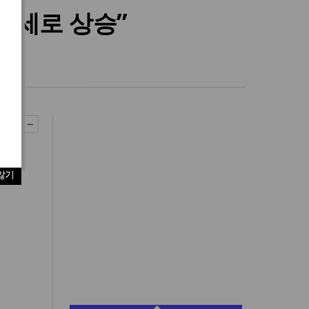
.1세로 상승”
않기