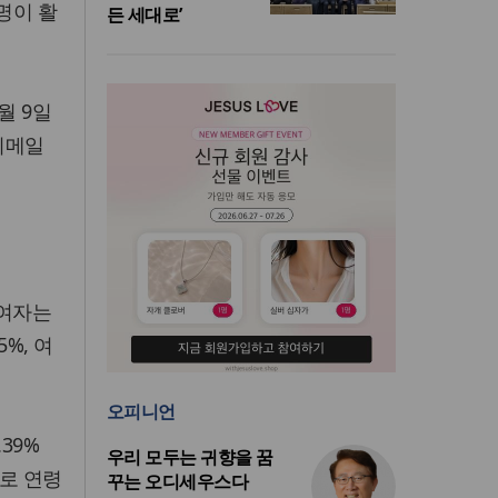
명이 활
든 세대로’
월 9일
 이메일
 여자는
5%, 여
오피니언
.39%
우리 모두는 귀향을 꿈
%)로 연령
꾸는 오디세우스다