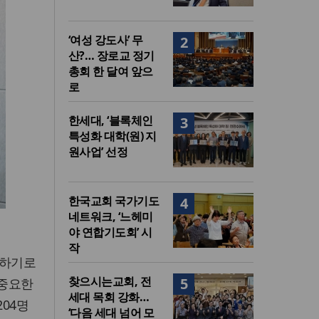
‘여성 강도사’ 무
2
산?… 장로교 정기
총회 한 달여 앞으
로
한세대, ‘블록체인
3
특성화 대학(원) 지
원사업’ 선정
한국교회 국가기도
4
네트워크, ‘느헤미
야 연합기도회’ 시
작
표하기로
찾으시는교회, 전
5
 중요한
세대 목회 강화…
204명
‘다음 세대 넘어 모