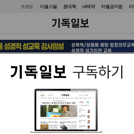
미셸스틸
윤대혁
낙태약
차별금지법
이
트랜딩
선교
입력 2023. 02. 21 18:01