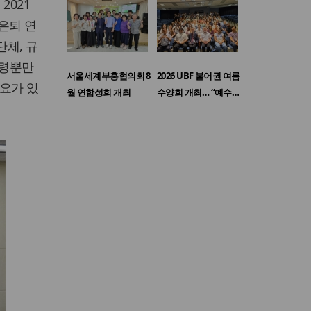
2021
 은퇴 연
단체, 규
연령뿐만
서울세계부흥협의회 8
2026 UBF 불어권 여름
필요가 있
월 연합성회 개최
수양회 개최… “예수…