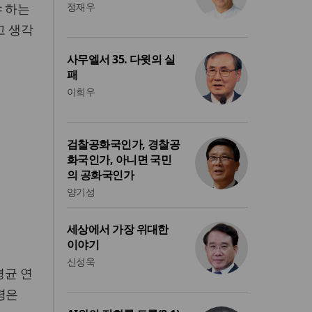
야 하는
정재우
고 생각
사무엘서 35. 다윗의 실
패
이희우
검찰공화국인가, 경찰공
화국인가, 아니면 국민
의 공화국인가
양기성
세상에서 가장 위대한
이야기
신성욱
평균 연
령은