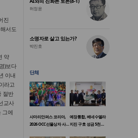
AI와의 진화론 토론(8-1)
허정윤
떨어진
위해서도
소명자로 살고 있는가?
박진호
면 약
9명)보다
단체
0년 이내
”이라고
중 절반
“선교사
는 그에
사마리안퍼스 코리아,
예장통합, 베네수엘라
2026 OCC선물상자 사…
지진 구호 성금 5천…