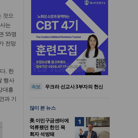
는 것으
교사는
면 55명
가 전망
[최원호 목사의 영혼의 양식 63]
다. 한
말씀은 같은데 왜 열매는 다를
美 이민구금센터에 억류됐던
까?
한인 목회자 석방돼
우크라 선교사 3부자의 헌신
날 행사
속보
“미사일 속에서도 복음은 전해
“미래 선교, 분쟁·빈곤 지역 출
 강대흥
진다”
신이 주도”
인도 마하라슈트라주 개종 금
언과 기
지법 시행… 기독교계 강력 반
[최원호 목사의 영혼의 양식 63]
많이 본 뉴스
발
말씀은 같은데 왜 열매는 다를
美 이민구금센터에 억류됐던
까?
한인 목회자 석방돼
美 이민구금센터에
1
억류됐던 한인 목
회자 석방돼