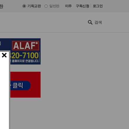
|
란
기독교판
일반판
미주
구독신청
로그인
×