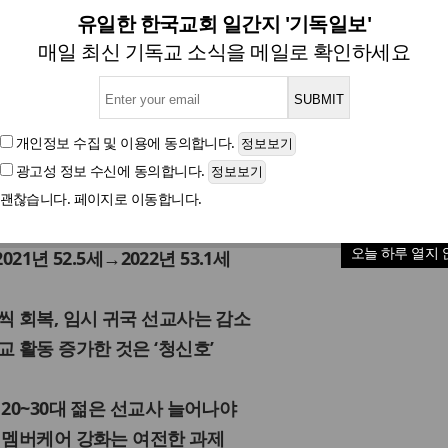
개국 22,204명… “평균연령 53
유일한 한국교회 일간지 '기독일보'
매일 최신 기독교 소식을 메일로 확인하세요
‘2022년 한국선교현황 통계조사 발표회’ 21일 열려
개인정보 수집 및 이용
에 동의합니다.
광고성 정보 수신
에 동의합니다.
글자크기
괜찮습니다. 페이지로 이동합니다.
% 넘고, 30대 이하는 8% 안 돼
오늘 하루 열지 
021년 52.5세→2022년 53.1세
씩 회복, 임시 귀국 선교사는 감소
교 활동 증가한 것은 ‘청신호’
20~30대 젊은 선교사 늘어나야
 멤버케어 강화는 여전한 과제