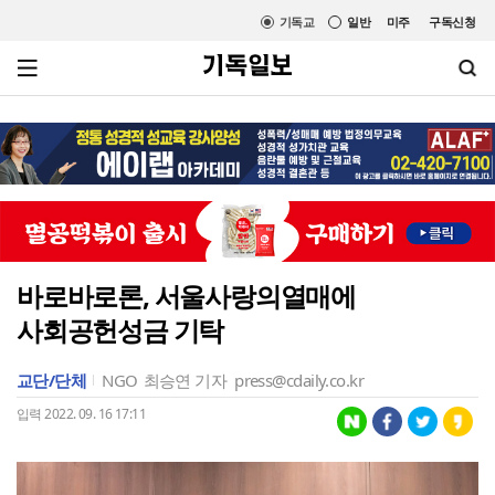
기독교
일반
미주
구독신청
바로바로론, 서울사랑의열매에
사회공헌성금 기탁
교단/단체
NGO
최승연 기자
press@cdaily.co.kr
입력 2022. 09. 16 17:11