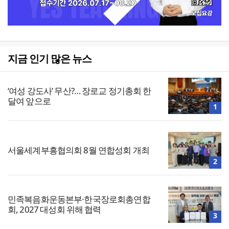
지금 인기 많은 뉴스
‘여성 강도사’ 무산?… 장로교 정기총회 한
달여 앞으로
1
서울세계부흥협의회 8월 연합성회 개최
2
민족복음화운동본부·한국장로회총연합
회, 2027 대성회 위해 협력
3