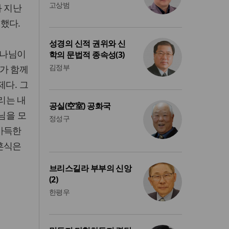
고상범
과 지난
했다.
성경의 신적 권위와 신
하나님이
학의 문법적 종속성(3)
김정부
가 함께
제다. 그
리는 내
공실(空室) 공화국
님을 모
정성구
가득한
혼식은
브리스길라 부부의 신앙
(2)
한평우