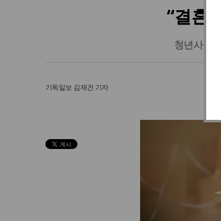
“결혼은
청년사역연
기독일보
김재건 기자