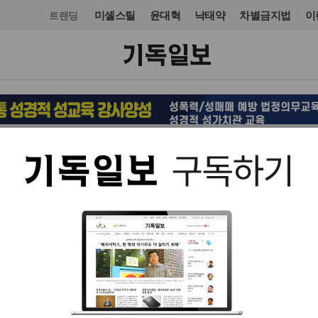
미셸스틸
윤대혁
낙태약
차별금지법
이
트랜딩
문화
입력 2021. 05. 10 11:47