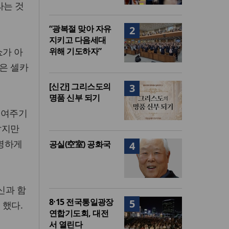
라는 것
“광복절 맞아 자유
2
지키고 다음세대
쇼가 아
위해 기도하자”
분은 셀카
[신간] 그리스도의
3
명품 신부 되기
보여주기
깝지만
투명하게
공실(空室) 공화국
4
신과 함
8·15 전국통일광장
5
 했다.
연합기도회, 대전
서 열린다