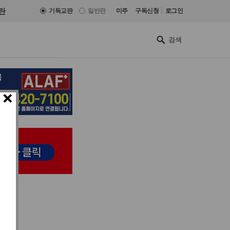
|
란
기독교판
일반판
미주
구독신청
로그인
×