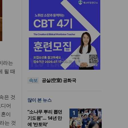
한동대 RISE사업단, 포항 죽도
'이라는
시장 담은 로컬 매거진 ‘포항집’
“광복절 맞아 자유 지키고 다음
 될 때
발간
세대 위해 기도하자”
8·15 전국통일광장 연합기도
속보
회, 대전서 열린다
공실(空室) 공화국
세기총 “자유를 지키며 하나 된
희망의 미래를 향하여”
한동대 RISE사업단, 포항 죽도
속은 것
많이 본 뉴스
시장 담은 로컬 매거진 ‘포항집’
“광복절 맞아 자유 지키고 다음
드디어
발간
세대 위해 기도하자”
“소나무 뿌리 뽑던
1
결혼이
기도원”… 14년 만
니라는 것
에 ‘반토막’