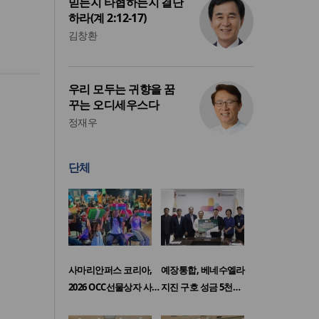
믿든지 타협하든지 결단
하라(계 2:12-17)
김창환
우리 모두는 귀향을 꿈
꾸는 오디세우스다
정재우
단체
사마리안퍼스 코리아,
예장통합, 베네수엘라
2026 OCC선물상자 사…
지진 구호 성금 5천…