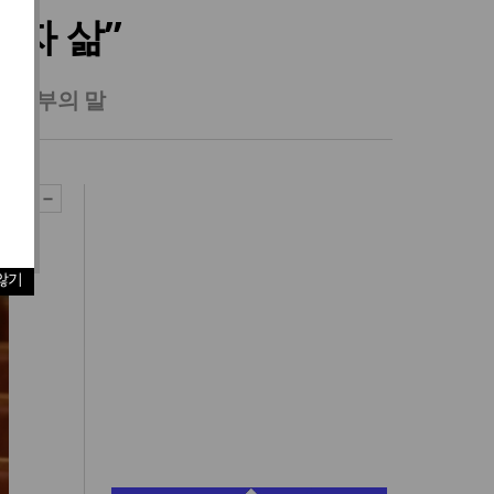
이자 삶”
 당부의 말
않기