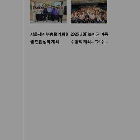
서울세계부흥협의회 8
2026 UBF 불어권 여름
월 연합성회 개최
수양회 개최… “예수…