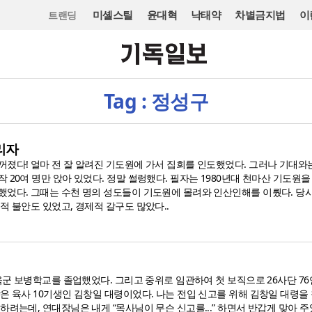
미셸스틸
윤대혁
낙태약
차별금지법
이
트랜딩
Tag : 정성구
리자
꺼졌다! 얼마 전 잘 알려진 기도원에 가서 집회를 인도했었다. 그러나 기대와
 20여 명만 앉아 있었다. 정말 썰렁했다. 필자는 1980년대 천마산 기도원
했었다. 그때는 수천 명의 성도들이 기도원에 몰려와 인산인해를 이뤘다. 당
적 불안도 있었고, 경제적 갈구도 많았다..
 육군 보병학교를 졸업했었다. 그리고 중위로 임관하여 첫 보직으로 26사단 7
은 육사 10기생인 김창일 대령이었다. 나는 전입 신고를 위해 김창일 대령을
하려는데, 연대장님은 내게 “목사님이 무슨 신고를...” 하면서 반갑게 맞아 주