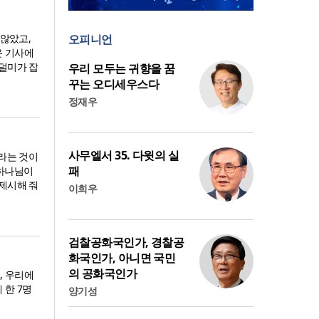
 않았고,
오피니언
온 기사에
 덜미가 잡
우리 모두는 귀향을 꿈
꾸는 오디세우스다
정재우
사무엘서 35. 다윗의 실
’라는 것이
패
 하나님이
 제시해 줘
이희우
검찰공화국인가, 경찰공
화국인가, 아니면 국민
의 공화국인가
, 우리에
 한 7명
양기성