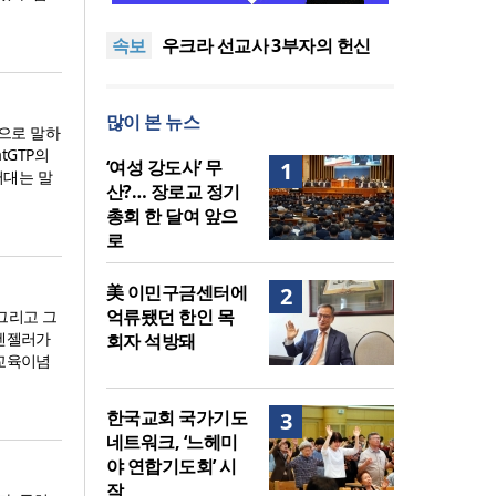
말씀은 같은데 왜 열매는 다를
美 이민구금센터에 억류됐던
속보
까?
한인 목회자 석방돼
우크라 선교사 3부자의 헌신
“미사일 속에서도 복음은 전해
“미래 선교, 분쟁·빈곤 지역 출
진다”
신이 주도”
인도 마하라슈트라주 개종 금
많이 본 뉴스
지법 시행… 기독교계 강력 반
[최원호 목사의 영혼의 양식 63]
적으로 말하
발
말씀은 같은데 왜 열매는 다를
美 이민구금센터에 억류됐던
tGTP의
‘여성 강도사’ 무
1
러대는 말
까?
한인 목회자 석방돼
산?… 장로교 정기
총회 한 달여 앞으
로
美 이민구금센터에
2
억류됐던 한인 목
그리고 그
아펜젤러가
회자 석방돼
 교육이념
한국교회 국가기도
3
네트워크, ‘느헤미
야 연합기도회’ 시
작