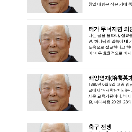
창일 대령은 작은 키에 뚱
터가 무너지면 의인
나는 글을 쓸 때나, 설교
면, 하나님의 말씀이 내 가
도움으로 설교한다고 한다
이 ‘매우 효율적으로 비서 
배양영재(培養英才
1886년 6월 8일 고종
글에서 ‘배재학당’이라는 
세운 교육기관이다. ‘배재
은, 마태복음 20:26~28
축구 전쟁