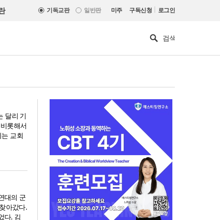
|
란
기독교판
일반판
미주
구독신청
로그인
는 달리 기
을 비롯해서
시는 교회
6연대의 군
 찾아갔다.
[최원호 목사의 영혼의 양식 63]
었다. 김