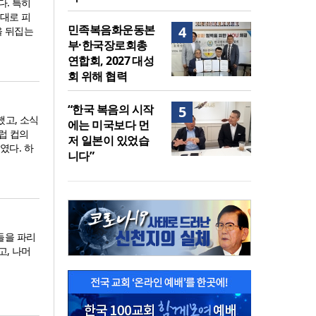
다. 특히
대로 피
민족복음화운동본
4
을 뒤집는
부·한국장로회총
연합회, 2027 대성
회 위해 협력
“한국 복음의 시작
5
했고, 소식
에는 미국보다 먼
럽 컵의
저 일본이 있었습
였다. 하
니다”
들을 파리
고, 나머