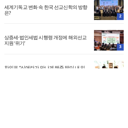
세계기독교 변화 속 한국 선교신학의 방향
은?
2
상증세·법인세법 시행령 개정에 해외선교
지원 ‘위기’
3
차인표 “신애라가 만나게 해준 딸이 내 인
생을 바꿔”
4
전체보기
한남대·KAIST, 세계적 광자·전자기학 국제
학술대회 ‘PIERS’ 대전 유치
교회일반
5
교회
교회언론