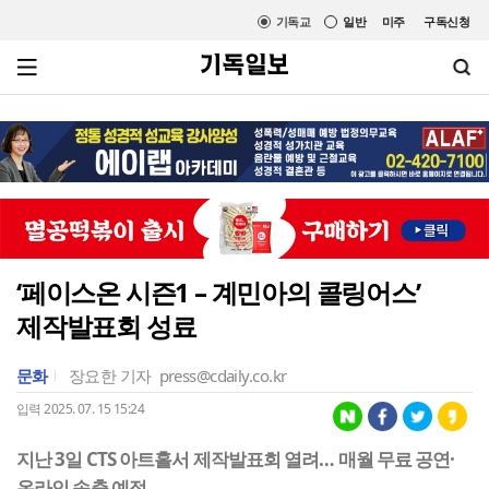
기독교
일반
미주
구독신청
‘페이스온 시즌1 – 계민아의 콜링어스’
제작발표회 성료
문화
장요한 기자
press@cdaily.co.kr
입력 2025. 07. 15 15:24
지난 3일 CTS 아트홀서 제작발표회 열려… 매월 무료 공연·
온라인 송출 예정