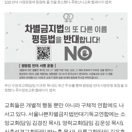
입법 반대 서명운동에 동참해 줄 것을 호소했다. ©호산나교회 웹페이지 캡쳐
부산 수영로교회(담임 이규현 목사)도 최근 주보를 통해 평등법 반대 서명운동 동참을 요
청했다. ©수영로교회 웹페이지 캡쳐
교회들은 개별적 행동 뿐만 아니라 구체적 연합에도 나
서고 있다. 서울나쁜차별금지법반대기독교연합에는 소
망교회(담임 김경진 목사), 영락교회(담임 김운성 목사),
신촌성결교회(담임 박노훈 목사), 오륜교회(담임 김은호