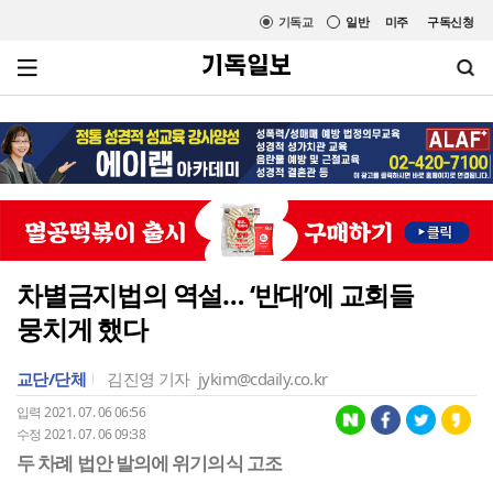
기독교
일반
미주
구독신청
차별금지법의 역설… ‘반대’에 교회들
뭉치게 했다
교단/단체
김진영 기자
jykim@cdaily.co.kr
입력 2021. 07. 06 06:56
수정 2021. 07. 06 09:38
두 차례 법안 발의에 위기의식 고조