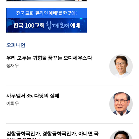
오피니언
우리 모두는 귀향을 꿈꾸는 오디세우스다
정재우
사무엘서 35. 다윗의 실패
이희우
검찰공화국인가, 경찰공화국인가, 아니면 국