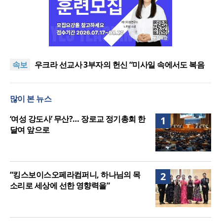
[최원호 목사의 영혼의 양식 63] 말씀은 같은데 왜 열
매는 다를까?
美 이민구금센터에 억류됐던 한인 목회자 석방돼
속보
우크라 선교사 3부자의 헌신 “미사일 속에서도 복음
은 전해진다”
“미래 선교, 분쟁·빈곤 지역 출신이 주도”
인도 마하라슈트라주 개종 금지법 시행… 기독교계
많이 본 뉴스
강력 반발
[최원호 목사의 영혼의 양식 63] 말씀은 같은데 왜 열
매는 다를까?
美 이민구금센터에 억류됐던 한인 목회자 석방돼
‘여성 강도사’ 무산?… 장로교 정기총회 한
1
달여 앞으로
“킹스보이스오페라컴퍼니, 하나님의 목
2
소리로 세상에 선한 영향력을”