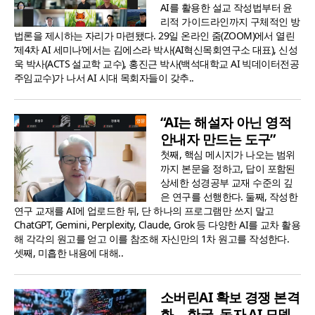
AI를 활용한 설교 작성법부터 윤
리적 가이드라인까지 구체적인 방
법론을 제시하는 자리가 마련됐다. 29일 온라인 줌(ZOOM)에서 열린
‘제4차 AI 세미나’에서는 김에스라 박사(AI혁신목회연구소 대표), 신성
욱 박사(ACTS 설교학 교수), 홍진근 박사(백석대학교 AI 빅데이터전공
주임교수)가 나서 AI 시대 목회자들이 갖추..
“AI는 해설자 아닌 영적
안내자 만드는 도구”
첫째, 핵심 메시지가 나오는 범위
까지 본문을 정하고, 답이 포함된
상세한 성경공부 교재 수준의 깊
은 연구를 선행한다. 둘째, 작성한
연구 교재를 AI에 업로드한 뒤, 단 하나의 프로그램만 쓰지 말고
ChatGPT, Gemini, Perplexity, Claude, Grok 등 다양한 AI를 교차 활용
해 각각의 원고를 얻고 이를 참조해 자신만의 1차 원고를 작성한다.
셋째, 미흡한 내용에 대해..
소버린AI 확보 경쟁 본격
화… 한국, 독자 AI 모델