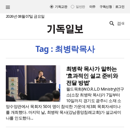
|
기독교판
일반판
미주
구독신청
로그인
2026년 08월 07일 금요일
Tag : 최병락목사
최병락 목사가 말하는
‘효과적인 설교 준비와
전달 방법’
월드목회(W.O.R.L.D Ministry)연구
소(소장 최병락 목사)가 7일부터
10일까지 경기도 광주시 소재 소
망수양관에서 목회자 50여 명이 참석한 가운데 제3회 목회자세미나
를 개최했다. 마지막 날, 최병락 목사(강남중앙침례교회)가 설교세미
나를 인도했다...