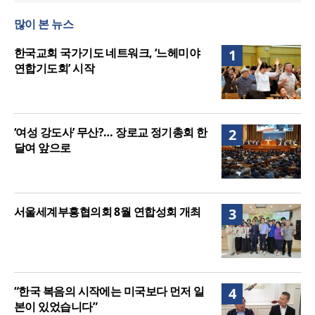
시작
“기도로 시작한 스틸 美 대사, 한미동맹의 가교 되어
많이 본 뉴스
주길”
한기연 “전쟁을 부르는 정책을 중단하라”
정신건강 치료 인프라 부족… 정신질환 평생유병률
한국교회 국가기도 네트워크, ‘느헤미야
1
27.8%, 중증 입원·재활 확충 과제
연합기도회’ 시작
‘여성 강도사’ 무산?… 장로교 정기총회 한
2
달여 앞으로
서울세계부흥협의회 8월 연합성회 개최
3
“한국 복음의 시작에는 미국보다 먼저 일
4
본이 있었습니다”