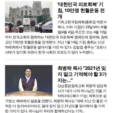
‘대한민국 피로회복’ 기
침, 10만명 헌혈운동 전
개
기독교한국침례회(총회장 박문수
목사, 이하 기침)가 28일부터 부활
절(4월 4일) 주간인 오는 4월 10일
까지 전국교회와 함께하는 ‘대한민국 피로회복’ 캠페인에 참여해, 침례
교단 10만명 헌혈운동을 전개한다. 지난 1월 14일 기침 총회는 신년
하례회에서 ‘헌혈운동 발대식’을 가진 바 있다. 김일엽 총무는 “코로나
사태가 장기화 되면서 한국 사회의 피로도가 많이 누적됐다..
최병락 목사 “2021년 잊
지 말고 기억해야 할 3가
지는…”
강남중암침례교회 최병락 담임목
사가 ‘내가 너의 하나님인 것을 기
억하라’(시46:1-11)는 제목으로 송
구영신 예배에서 말씀을 전했다. 최병락 목사는 “새해 지난 안 좋은 기
억은 다 잊어버리더라도 절대 잊지 않고 21년도를 맞이해야 할 기억
한 가지가 있다. 하나님이 우리와 함께하신다는 기억..