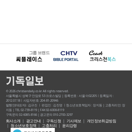
그룹 브랜드
© 2026 christiandaily.co.kr All rights reserved.
서울특별시 성북구 안암로 53 크로스빌딩 | 등록번호 : 서울 아02205ㅣ등록일자 :
2012.07.18ㅣ사업자번호: 204-81-20946
발행인(대표자) : 김규진 ㅣ 편집인 : 김진영 ㅣ청소년보호책임자 : 장지동 | 고충처리인: 장
지동 | TEL 02-739-8119 | FAX 02-6008-8119
구독문의 02-6085-8166 | 광고문의 010-2700-3297
회사소개
광고안내
구독신청
기사제보
개인정보취급방침
청소년보호정책
고충처리
윤리강령