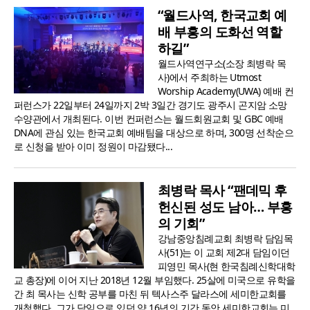
“월드사역, 한국교회 예
배 부흥의 도화선 역할
하길”
월드사역연구소(소장 최병락 목
사)에서 주최하는 Utmost
Worship Academy(UWA) 예배 컨
퍼런스가 22일부터 24일까지 2박 3일간 경기도 광주시 곤지암 소망
수양관에서 개최된다. 이번 컨퍼런스는 월드회원교회 및 GBC 예배
DNA에 관심 있는 한국교회 예배팀을 대상으로 하며, 300명 선착순으
로 신청을 받아 이미 정원이 마감됐다...
최병락 목사 “팬데믹 후
헌신된 성도 남아… 부흥
의 기회”
강남중앙침례교회 최병락 담임목
사(51)는 이 교회 제2대 담임이던
피영민 목사(현 한국침례신학대학
교 총장)에 이어 지난 2018년 12월 부임했다. 25살에 미국으로 유학을
간 최 목사는 신학 공부를 마친 뒤 텍사스주 달라스에 세미한교회를
개척했다. 그가 담임으로 있던 약 16년의 기간 동안 세미한교회는 미