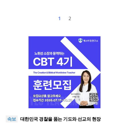
1
2
한기연 “전쟁을 부르는 정책을 중단하라”
정신건강 치료 인프라 부족… 정신질환 평생유병률
속보
27.8%, 중증 입원·재활 확충 과제
대한민국 경찰을 품는 기도와 선교의 현장
한국교회 국가기도 네트워크, ‘느헤미야 연합기도회’