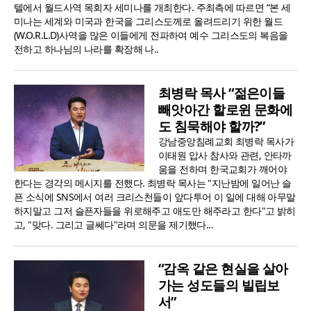
텔에서 월드사역 목회자 세미나를 개최한다. 주최측에 따르면 “본 세
미나는 세계와 미국과 한국을 그리스도께로 올려드리기 위한 월드
(W.O.R.L.D)사역을 많은 이들에게 전파하여 예수 그리스도의 복음을
전하고 하나님의 나라를 확장해 나..
최병락 목사 “젊은이들
빼앗아간 할로윈 문화에
도 침묵해야 할까?”
강남중앙침례교회 최병락 목사가
이태원 압사 참사와 관련, 안타까
움을 전하며 한국교회가 깨어야
한다는 경각의 메시지를 전했다. 최병락 목사는 "지난밤에 일어난 슬
픈 소식에 SNS에서 여러 크리스천들이 앞다투어 이 일에 대해 아무말
하지말고 그저 슬픈자들을 위로해주고 애도만 해주라고 한다"고 밝히
고, "맞다. 그리고 글쎄다"라며 의문을 제기했다...
“감옥 같은 현실을 살아
가는 성도들의 빌립보
서”