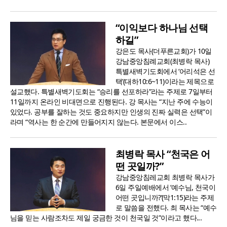
“이익보다 하나님 선택
하길”
강은도 목사(더푸른교회)가 10일
강남중앙침례교회(최병락 목사)
특별새벽기도회에서 ‘어리석은 선
택’(대하10:6~11)이라는 제목으로
설교했다. 특별새벽기도회는 “승리를 선포하라”라는 주제로 7일부터
11일까지 온라인 비대면으로 진행된다. 강 목사는 “지난 주에 수능이
있었다. 공부를 잘하는 것도 중요하지만 인생의 진짜 실력은 선택”이
라며 “역사는 한 순간에 만들어지지 않는다. 본문에서 이스..
최병락 목사 “천국은 어
떤 곳일까?”
강남중앙침레교회 최병락 목사가
6일 주일예배에서 ‘예수님, 천국이
어떤 곳입니까?’(막1:15)라는 주제
로 말씀을 전했다. 최 목사는 “예수
님을 믿는 사람조차도 제일 궁금한 것이 천국일 것”이라고 했다...