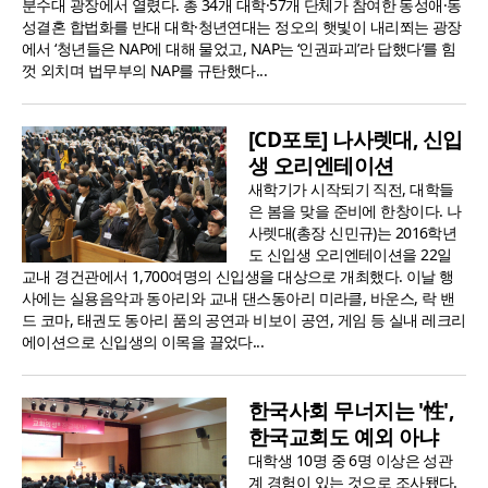
분수대 광장에서 열렸다. 총 34개 대학·57개 단체가 참여한 동성애·동
성결혼 합법화를 반대 대학·청년연대는 정오의 햇빛이 내리쬐는 광장
에서 ‘청년들은 NAP에 대해 물었고, NAP는 ‘인권파괴’라 답했다‘를 힘
껏 외치며 법무부의 NAP를 규탄했다...
[CD포토] 나사렛대, 신입
생 오리엔테이션
새학기가 시작되기 직전, 대학들
은 봄을 맞을 준비에 한창이다. 나
사렛대(총장 신민규)는 2016학년
도 신입생 오리엔테이션을 22일
교내 경건관에서 1,700여명의 신입생을 대상으로 개최했다. 이날 행
사에는 실용음악과 동아리와 교내 댄스동아리 미라클, 바운스, 락 밴
드 코마, 태권도 동아리 품의 공연과 비보이 공연, 게임 등 실내 레크리
에이션으로 신입생의 이목을 끌었다...
한국사회 무너지는 '性',
한국교회도 예외 아냐
대학생 10명 중 6명 이상은 성관
계 경험이 있는 것으로 조사됐다.