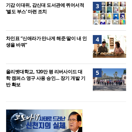
기감 이대위, 감신대 도서관에 퀴어서적
3
‘별도 부스’ 마련 조치
차인표 “신애라가 만나게 해준 딸이 내 인
4
생을 바꿔”
올리벳대학교, 120만 평 리버사이드 대
5
학 캠퍼스 영구 사용 승인… 장기 개발 기
반 확보