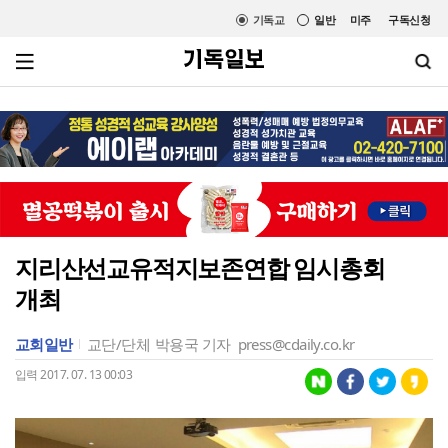
기독교
일반
미주
구독신청
지리산선교유적지보존연합 임시총회
개최
교회일반
교단/단체
박용국 기자
press@cdaily.co.kr
입력 2017. 07. 13 00:03