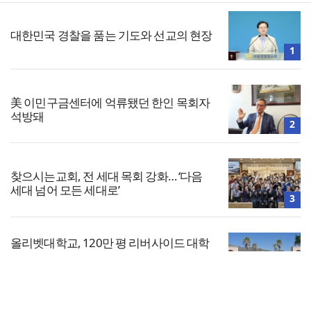
대한민국 경찰을 품는 기도와 선교의 현장
1
美 이민구금센터에 억류됐던 한인 목회자
석방돼
2
찾으시는교회, 전 세대 목회 강화… ‘다음
세대 넘어 모든 세대로’
3
올리벳대학교, 120만 평 리버사이드 대학
캠퍼스 영구 사용 승인… 장기 개발 기반 확
보
4
전체보기