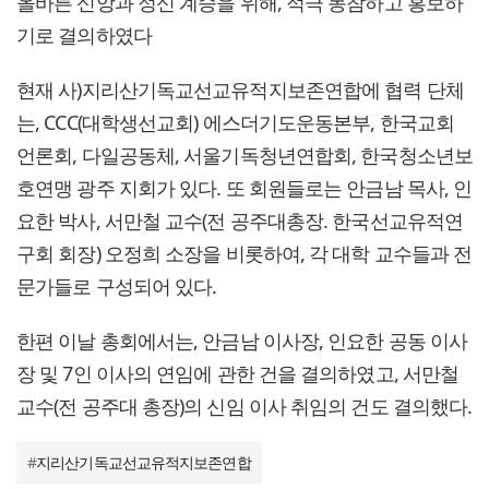
올바른 신앙과 정신 계승을 위해, 적극 동참하고 홍보하
기로 결의하였다
현재 사)지리산기독교선교유적지보존연합에 협력 단체
는, CCC(대학생선교회) 에스더기도운동본부, 한국교회
언론회, 다일공동체, 서울기독청년연합회, 한국청소년보
호연맹 광주 지회가 있다. 또 회원들로는 안금남 목사, 인
요한 박사, 서만철 교수(전 공주대총장. 한국선교유적연
구회 회장) 오정희 소장을 비롯하여, 각 대학 교수들과 전
문가들로 구성되어 있다.
한편 이날 총회에서는, 안금남 이사장, 인요한 공동 이사
장 및 7인 이사의 연임에 관한 건을 결의하였고, 서만철
교수(전 공주대 총장)의 신임 이사 취임의 건도 결의했다.
#
지리산기독교선교유적지보존연합