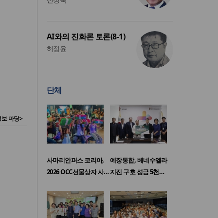
AI와의 진화론 토론(8-1)
허정윤
단체
보 마당>
사마리안퍼스 코리아,
예장통합, 베네수엘라
2026 OCC선물상자 사…
지진 구호 성금 5천…