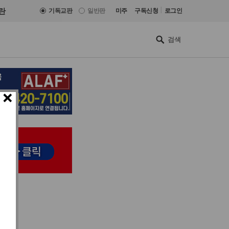
|
란
기독교판
일반판
미주
구독신청
로그인
×