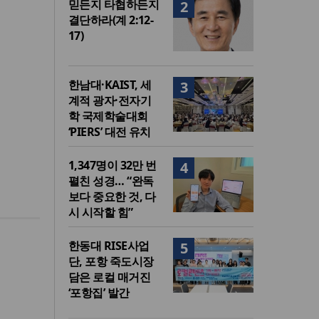
믿든지 타협하든지
2
결단하라(계 2:12-
17)
한남대·KAIST, 세
3
계적 광자·전자기
학 국제학술대회
‘PIERS’ 대전 유치
1,347명이 32만 번
4
펼친 성경… “완독
보다 중요한 것, 다
시 시작할 힘”
한동대 RISE사업
5
단, 포항 죽도시장
담은 로컬 매거진
‘포항집’ 발간