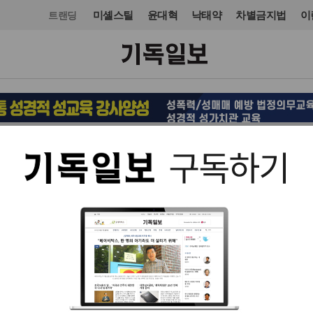
미셸스틸
윤대혁
낙태약
차별금지법
이
트랜딩
사회
사회일반
입력 2024. 10. 11 16:31