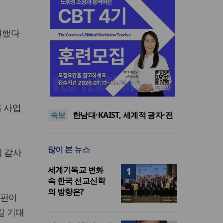
결했다
느헤미야 연합기도회, ‘왕의 기
도’로 나라·한국교회·다음세대
세기총 “자유를 지키며 하나 된
위해 합심
희망의 미래를 향하여”
한동대 RISE사업단, 포항 죽도
흥 사업
속보
시장 담은 로컬 매거진 ‘포항집’
한남대·KAIST, 세계적 광자·전
발간
자기학 국제학술대회 ‘PIERS’
세계기독교 변화 속 한국 선교
대전 유치
신학의 방향은?
느헤미야 연합기도회, ‘왕의 기
많이 본 뉴스
도’로 나라·한국교회·다음세대
세기총 “자유를 지키며 하나 된
줘 감사
위해 합심
희망의 미래를 향하여”
세계기독교 변화
1
속 한국 선교신학
의 방향은?
발판이
길 기대