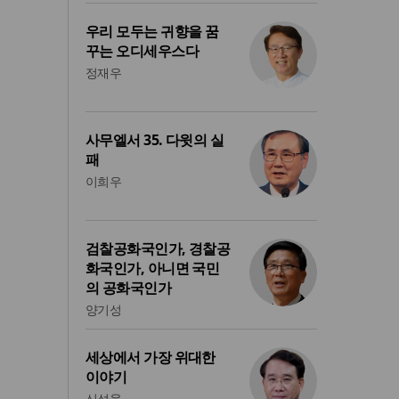
우리 모두는 귀향을 꿈
꾸는 오디세우스다
정재우
사무엘서 35. 다윗의 실
패
이희우
검찰공화국인가, 경찰공
화국인가, 아니면 국민
의 공화국인가
양기성
세상에서 가장 위대한
이야기
신성욱