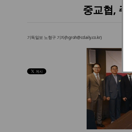
중교협, 주
기독일보
노형구 기자
(
hgroh@cdaily.co.kr
)