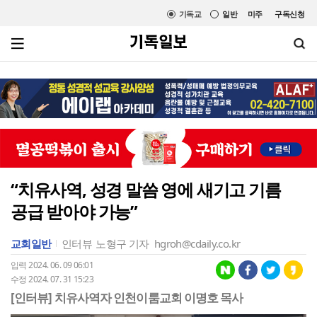
기독교
일반
미주
구독신청
“치유사역, 성경 말씀 영에 새기고 기름
공급 받아야 가능”
교회일반
인터뷰
노형구 기자
hgroh@cdaily.co.kr
입력 2024. 06. 09 06:01
수정 2024. 07. 31 15:23
[인터뷰] 치유사역자 인천이룸교회 이명호 목사