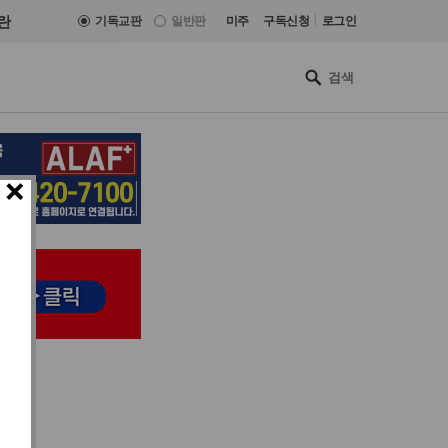
|
란
기독교판
일반판
미주
구독신청
로그인
×