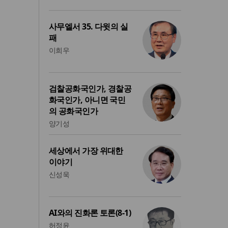
사무엘서 35. 다윗의 실
패
이희우
검찰공화국인가, 경찰공
화국인가, 아니면 국민
의 공화국인가
양기성
세상에서 가장 위대한
이야기
신성욱
AI와의 진화론 토론(8-1)
허정윤