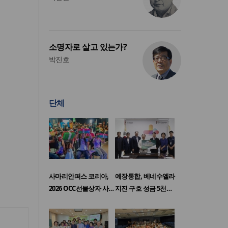
소명자로 살고 있는가?
박진호
단체
사마리안퍼스 코리아,
예장통합, 베네수엘라
2026 OCC선물상자 사…
지진 구호 성금 5천…