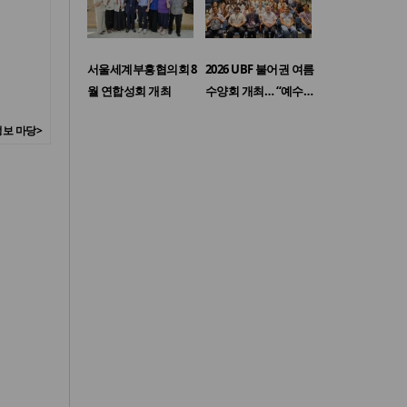
서울세계부흥협의회 8
2026 UBF 불어권 여름
월 연합성회 개최
수양회 개최… “예수…
보 마당>