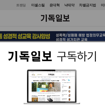
미셸스틸
윤대혁
낙태약
차별금지법
이
트랜딩
교회일반
교회
입력 2023. 07. 25 13:42