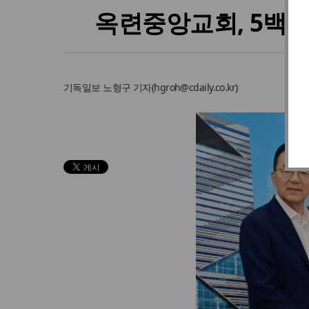
옥련중앙교회, 5백만
기독일보
노형구 기자
(
hgroh@cdaily.co.kr
)