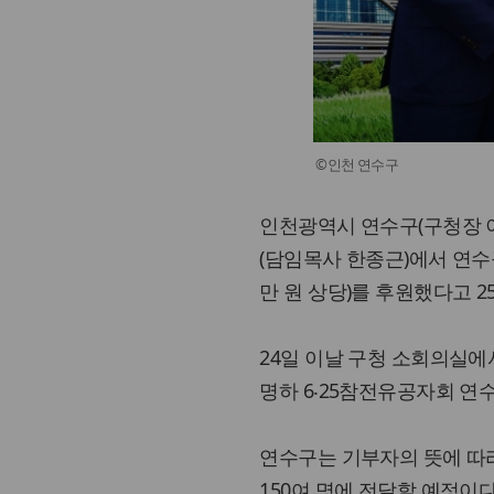
©인천 연수구
인천광역시 연수구(구청장 이
(담임목사 한종근)에서 연수
만 원 상당)를 후원했다고 2
24일 이날 구청 소회의실
명하 6‧25참전유공자회 
연수구는 기부자의 뜻에 따
150여 명에 전달할 예정이다