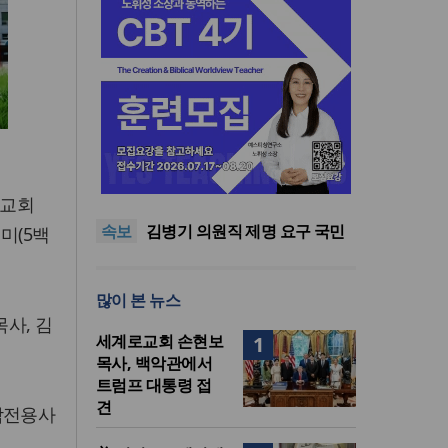
세계로교회 손현보 목사, 백악
관에서 트럼프 대통령 접견
2026년 상반기 탈북민 입국 63
앙교회
명… 전년 동기 대비 34.4% 감
오픈AI, 차세대 AI 모델 ‘아스트
속보
소
라’ 일부 활동 중단… “중대한 사
김병기 의원직 제명 요구 국민
미(5백
이버 공격 역량 배제 못해”
동의청원… 13개 비위 의혹 경
오세훈, 용산공원 아파트 건설
찰 수사 11개월째
관측에 재차 반대… “미래세대
세계로교회 손현보 목사, 백악
많이 본 뉴스
위한 국가적 자산”
관에서 트럼프 대통령 접견
2026년 상반기 탈북민 입국 63
사, 김
명… 전년 동기 대비 34.4% 감
세계로교회 손현보
1
소
목사, 백악관에서
트럼프 대통령 접
견
참전용사