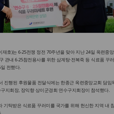
재호)는 6‧25전쟁 정전 70주년을 맞아 지난 24일 옥련중
구 관내 6‧25참전용사를 위한 삼계탕·전복죽 등 식료품 꾸러
5일 전했다.
에서 진행된 후원물품 전달식에는 한종근 옥련중앙교회 담임목
연수구지회장, 장익향 상이군경회 연수구지회장이 참석했다.
라 기탁받은 식료품 꾸러미를 국가를 위해 헌신한 지역 내 
.